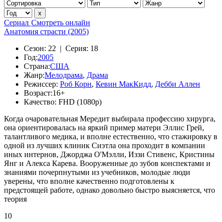
Сериал
Смотреть онлайн
Анатомия страсти (2005)
Сезон:
22 |
Серия:
18
Год:
2005
Страна:
США
Жанр:
Мелодрама
,
Драма
Режиссер:
Роб Корн
,
Кевин МакКидд
,
Дебби Аллен
Возраст:
16+
Качество:
FHD (1080p)
Когда очаровательная Мередит выбирала профессию хирурга,
она ориентировалась на яркий пример матери Эллис Грей,
талантливого медика, и вполне естественно, что стажировку в
одной из лучших клиник Сиэтла она проходит в компании
иных интернов, Джорджа О'Мэлли, Иззи Стивенс, Кристины
Янг и Алекса Карева. Вооруженные до зубов конспектами и
знаниями почерпнутыми из учебников, молодые люди
уверены, что вполне качественно подготовлены к
предстоящей работе, однако довольно быстро выясняется, что
теория
10