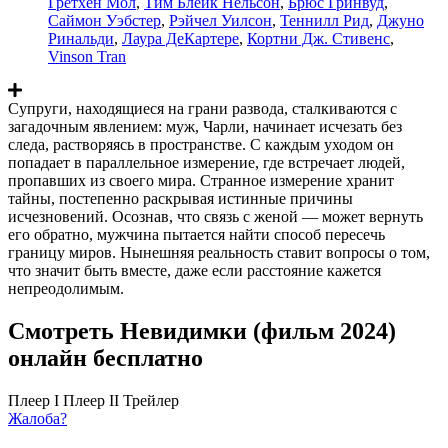
Гретхен Мол
,
Тим Блейк Нельсон
,
Брюс Гринвуд
,
Саймон Уэбстер
,
Рэйчел Уилсон
,
Теннилл Рид
,
Джуно
Ринальди
,
Лаура ДеКартере
,
Кортни Дж. Стивенс
,
Vinson Tran
Супруги, находящиеся на грани развода, сталкиваются с
загадочным явлением: муж, Чарли, начинает исчезать без
следа, растворяясь в пространстве. С каждым уходом он
попадает в параллельное измерение, где встречает людей,
пропавших из своего мира. Странное измерение хранит
тайны, постепенно раскрывая истинные причины
исчезновений. Осознав, что связь с женой — может вернуть
его обратно, мужчина пытается найти способ пересечь
границу миров. Нынешняя реальность ставит вопросы о том,
что значит быть вместе, даже если расстояние кажется
непреодолимым.
Смотреть Невидимки (фильм 2024)
онлайн бесплатно
Плеер I
Плеер II
Трейлер
Жалоба?