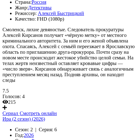
Страна:
Россия
Жанр:
Детективы
Режиссер:
Алексей Быстрицкий
Качество:
FHD (1080p)
Смоленск, лихие девяностые. Следователь прокуратуры
Алексей Кирсанов получает «чёрную метку» от местного
криминального авторитета. За ним и его женой объявлена
охота. Спасаясь, Алексей с семьёй переезжает в Ярославскую
область по приглашению друга-прокурора. Почти сразу на
новом месте происходит жестокое убийство целой семьи. На
телах жертв неизвестный оставляет кровавые цифры —
«число зверя». Кирсанов обнаруживает связь с аналогичным
преступлением месяц назад. Подняв архивы, он находит
следы
7.5
Голосов:
4
215
Сериал
Смотреть онлайн
Ира (2 сезон) (2026)
Сезон:
2 |
Серия:
6
Год:
2026