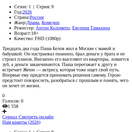
Сезон:
1 |
Серия:
9
Год:
2026
Страна:
Россия
Жанр:
Драма
,
Комедии
Режиссер:
Антон Коломеец
,
Евгения Тамахина
Возраст:
18+
Качество:
FHD (1080p)
Тридцать два года Паша Белов жил в Москве с мамой и
бабушкой. Он настраивал пианино, брал деньги у брата и не
строил планов. Внезапно его выселяют из квартиры, ломается
зуб, а деньги заканчиваются. Паша переезжает к другу и
встречает Женю — актрису, которая тоже ищет свой путь.
Впервые ему придется принимать решения самому. Герою
предстоит повзрослеть, разобраться с прошлым и понять, чего
он хочет от жизни.
0
Голосов:
0
1 558
Сериал
Смотреть онлайн
Нам кранты (2026)