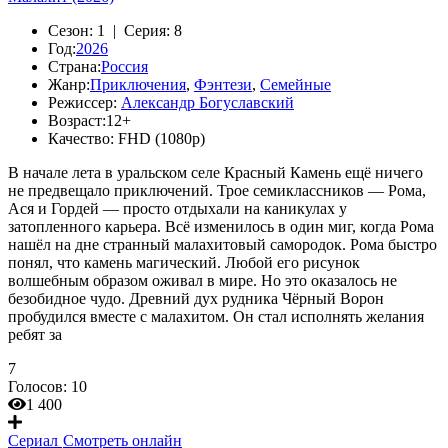
Сезон:
1 |
Серия:
8
Год:
2026
Страна:
Россия
Жанр:
Приключения
,
Фэнтези
,
Семейные
Режиссер:
Александр Богуславский
Возраст:
12+
Качество:
FHD (1080p)
В начале лета в уральском селе Красный Камень ещё ничего
не предвещало приключений. Трое семиклассников — Рома,
Ася и Гордей — просто отдыхали на каникулах у
затопленного карьера. Всё изменилось в один миг, когда Рома
нашёл на дне странный малахитовый самородок. Рома быстро
понял, что камень магический. Любой его рисунок
волшебным образом оживал в мире. Но это оказалось не
безобидное чудо. Древний дух рудника Чёрный Ворон
пробудился вместе с малахитом. Он стал исполнять желания
ребят за
7
Голосов:
10
1 400
Сериал
Смотреть онлайн