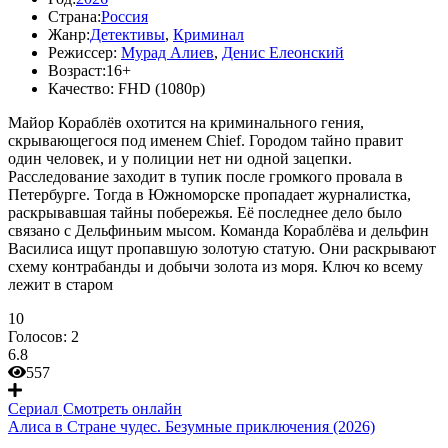
Страна:
Россия
Жанр:
Детективы
,
Криминал
Режиссер:
Мурад Алиев
,
Денис Елеонский
Возраст:
16+
Качество:
FHD (1080p)
Майор Кораблёв охотится на криминального гения,
скрывающегося под именем Chief. Городом тайно правит
один человек, и у полиции нет ни одной зацепки.
Расследование заходит в тупик после громкого провала в
Петербурге. Тогда в Южноморске пропадает журналистка,
раскрывавшая тайны побережья. Её последнее дело было
связано с Дельфиньим мысом. Команда Кораблёва и дельфин
Василиса ищут пропавшую золотую статую. Они раскрывают
схему контрабанды и добычи золота из моря. Ключ ко всему
лежит в старом
10
Голосов:
2
6.8
557
Сериал
Смотреть онлайн
Алиса в Стране чудес. Безумные приключения (2026)