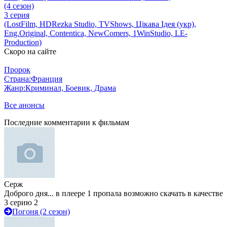
(4 сезон)
3 серия
(LostFilm, HDRezka Studio, TVShows, Цікава Ідея (укр),
Eng.Original, Contentica, NewComers, 1WinStudio, LE-
Production)
Скоро на сайте
Пророк
Страна:
Франция
Жанр:
Криминал, Боевик, Драма
Все анонсы
Последние комментарии к фильмам
Серж
Доброго дня... в плеере 1 пропала возможно скачать в качестве
3 серию 2
Погоня (2 сезон)