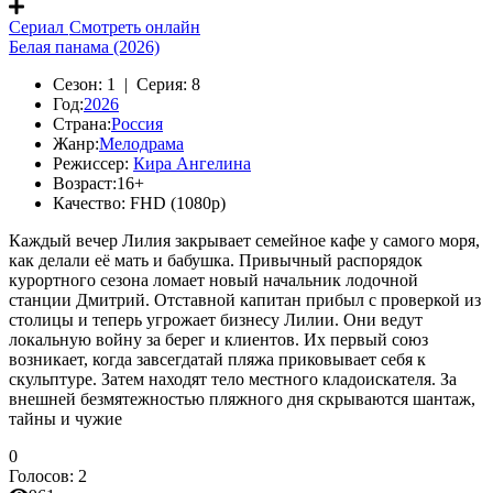
Сериал
Смотреть онлайн
Белая панама (2026)
Сезон:
1 |
Серия:
8
Год:
2026
Страна:
Россия
Жанр:
Мелодрама
Режиссер:
Кира Ангелина
Возраст:
16+
Качество:
FHD (1080p)
Каждый вечер Лилия закрывает семейное кафе у самого моря,
как делали её мать и бабушка. Привычный распорядок
курортного сезона ломает новый начальник лодочной
станции Дмитрий. Отставной капитан прибыл с проверкой из
столицы и теперь угрожает бизнесу Лилии. Они ведут
локальную войну за берег и клиентов. Их первый союз
возникает, когда завсегдатай пляжа приковывает себя к
скульптуре. Затем находят тело местного кладоискателя. За
внешней безмятежностью пляжного дня скрываются шантаж,
тайны и чужие
0
Голосов:
2