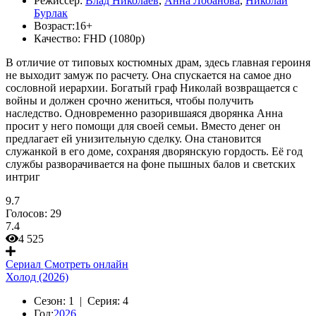
Режиссер:
Влад Николаев
,
Анна Лобанова
,
Николай
Бурлак
Возраст:
16+
Качество:
FHD (1080p)
В отличие от типовых костюмных драм, здесь главная героиня
не выходит замуж по расчету. Она спускается на самое дно
сословной иерархии. Богатый граф Николай возвращается с
войны и должен срочно жениться, чтобы получить
наследство. Одновременно разорившаяся дворянка Анна
просит у него помощи для своей семьи. Вместо денег он
предлагает ей унизительную сделку. Она становится
служанкой в его доме, сохраняя дворянскую гордость. Её год
службы разворачивается на фоне пышных балов и светских
интриг
9.7
Голосов:
29
7.4
4 525
Сериал
Смотреть онлайн
Холод (2026)
Сезон:
1 |
Серия:
4
Год:
2026