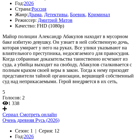
Год:
2026
Страна:
Россия
Жанр:
Драма
,
Детективы
,
Боевик
,
Криминал
Режиссер:
Дмитрий Матов
Качество:
FHD (1080p)
Майор полиции Александр Абакулов находит в мусорном
баке избитую девушку. Он узнает в ней собственную дочь,
которая умирает у него на руках. Все улики указывают на
влиятельного преступника, недосягаемого для правосудия.
Когда собранные доказательства таинственно исчезают из
суда, а убийца выходит на свободу, Абакулов сталкивается с
полным крахом своей веры в закон. Тогда к нему приходят
представители тайной организации, вершищей собственный
суд над неприкасаемыми. Герой внедряется в их сеть,
5
Голосов:
2
1 338
Сериал
Смотреть онлайн
Очень древняя Русь (2026)
Сезон:
1 |
Серия:
12
Год:
2026