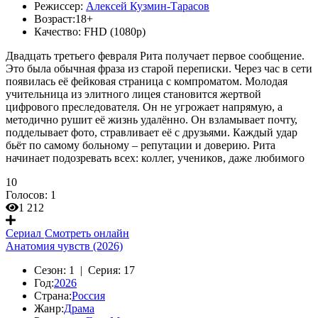
Режиссер:
Алексей Кузмин-Тарасов
Возраст:
18+
Качество:
FHD (1080p)
Двадцать третьего февраля Рита получает первое сообщение.
Это была обычная фраза из старой переписки. Через час в сети
появилась её фейковая страница с компроматом. Молодая
учительница из элитного лицея становится жертвой
цифрового преследователя. Он не угрожает напрямую, а
методично рушит её жизнь удалённо. Он взламывает почту,
подделывает фото, стравливает её с друзьями. Каждый удар
бьёт по самому больному – репутации и доверию. Рита
начинает подозревать всех: коллег, учеников, даже любимого
10
Голосов:
1
1 212
Сериал
Смотреть онлайн
Анатомия чувств (2026)
Сезон:
1 |
Серия:
17
Год:
2026
Страна:
Россия
Жанр:
Драма