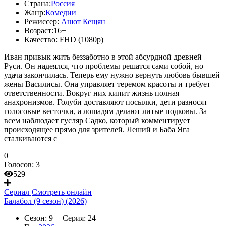
Страна:
Россия
Жанр:
Комедии
Режиссер:
Ашот Кещян
Возраст:
16+
Качество:
FHD (1080p)
Иван привык жить беззаботно в этой абсурдной древней
Руси. Он надеялся, что проблемы решатся сами собой, но
удача закончилась. Теперь ему нужно вернуть любовь бывшей
жены Василисы. Она управляет теремом красоты и требует
ответственности. Вокруг них кипит жизнь полная
анахронизмов. Голуби доставляют посылки, дети разносят
голосовые весточки, а лошадям делают литые подковы. За
всем наблюдает гусляр Садко, который комментирует
происходящее прямо для зрителей. Леший и Баба Яга
сталкиваются с
0
Голосов:
3
529
Сериал
Смотреть онлайн
Балабол (9 сезон) (2026)
Сезон:
9 |
Серия:
24