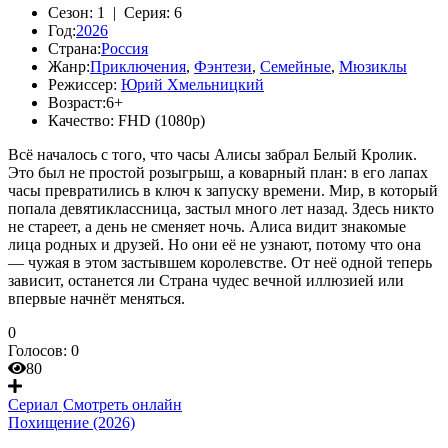
Сезон:
1 |
Серия:
6
Год:
2026
Страна:
Россия
Жанр:
Приключения
,
Фэнтези
,
Семейные
,
Мюзиклы
Режиссер:
Юрий Хмельницкий
Возраст:
6+
Качество:
FHD (1080p)
Всё началось с того, что часы Алисы забрал Белый Кролик.
Это был не простой розыгрыш, а коварный план: в его лапах
часы превратились в ключ к запуску времени. Мир, в который
попала девятиклассница, застыл много лет назад. Здесь никто
не стареет, а день не сменяет ночь. Алиса видит знакомые
лица родных и друзей. Но они её не узнают, потому что она
— чужая в этом застывшем королевстве. От неё одной теперь
зависит, останется ли Страна чудес вечной иллюзией или
впервые начнёт меняться.
0
Голосов:
0
80
Сериал
Смотреть онлайн
Похищение (2026)