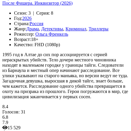
После Фишера. Инквизитор (2026)
Сезон:
3 |
Серия:
8
Год:
2026
Страна:
Россия
Жанр:
Драма
,
Детективы
,
Криминал
,
Триллеры
Режиссер:
Ольга Френкель
Возраст:
18+
Качество:
FHD (1080p)
1995 год в Алтае до сих пор ассоциируется с серией
нераскрытых убийств. Тело дочери местного чиновника
находят в маленьком городке у границы тайги. Следователи
из Барнаула и местный опер начинают расследование. Все
улики указывают на старого маньяка, но версии ведут не туда.
Загадочная девушка, выросшая в дикой тайге, знает больше,
чем кажется. Расследование одного убийства превращается в
охоту на призрака из прошлого. Герои погружаются в мир, где
цивилизация заканчивается у первых сосен.
8.4
Голосов:
31
6.8
7.9
15 529