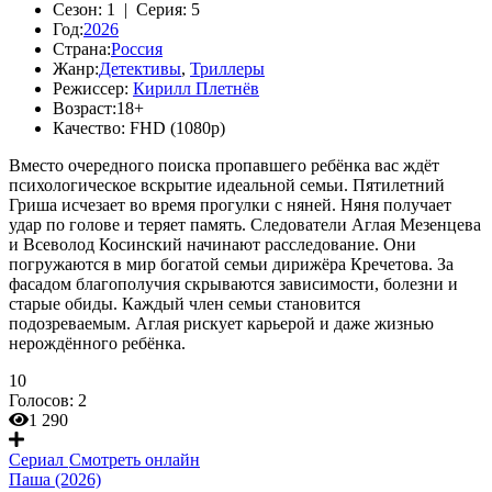
Сезон:
1 |
Серия:
5
Год:
2026
Страна:
Россия
Жанр:
Детективы
,
Триллеры
Режиссер:
Кирилл Плетнёв
Возраст:
18+
Качество:
FHD (1080p)
Вместо очередного поиска пропавшего ребёнка вас ждёт
психологическое вскрытие идеальной семьи. Пятилетний
Гриша исчезает во время прогулки с няней. Няня получает
удар по голове и теряет память. Следователи Аглая Мезенцева
и Всеволод Косинский начинают расследование. Они
погружаются в мир богатой семьи дирижёра Кречетова. За
фасадом благополучия скрываются зависимости, болезни и
старые обиды. Каждый член семьи становится
подозреваемым. Аглая рискует карьерой и даже жизнью
нерождённого ребёнка.
10
Голосов:
2
1 290
Сериал
Смотреть онлайн
Паша (2026)