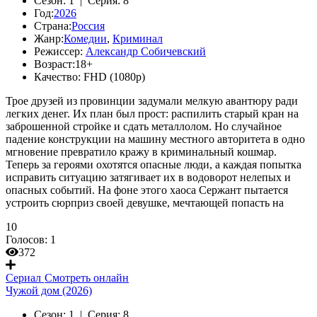
Сезон:
1 |
Серия:
8
Год:
2026
Страна:
Россия
Жанр:
Комедии
,
Криминал
Режиссер:
Александр Собичевский
Возраст:
18+
Качество:
FHD (1080p)
Трое друзей из провинции задумали мелкую авантюру ради
легких денег. Их план был прост: распилить старый кран на
заброшенной стройке и сдать металлолом. Но случайное
падение конструкции на машину местного авторитета в одно
мгновение превратило кражу в криминальный кошмар.
Теперь за героями охотятся опасные люди, а каждая попытка
исправить ситуацию затягивает их в водоворот нелепых и
опасных событий. На фоне этого хаоса Сержант пытается
устроить сюрприз своей девушке, мечтающей попасть на
10
Голосов:
1
372
Сериал
Смотреть онлайн
Чужой дом (2026)
Сезон:
1 |
Серия:
8