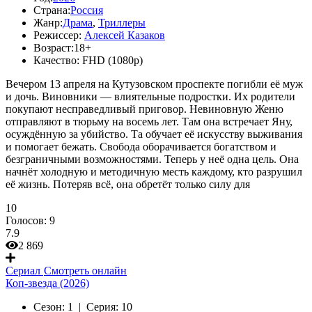
Страна:
Россия
Жанр:
Драма
,
Триллеры
Режиссер:
Алексей Казаков
Возраст:
18+
Качество:
FHD (1080p)
Вечером 13 апреля на Кутузовском проспекте погибли её муж
и дочь. Виновники — влиятельные подростки. Их родители
покупают несправедливый приговор. Невиновную Женю
отправляют в тюрьму на восемь лет. Там она встречает Яну,
осуждённую за убийство. Та обучает её искусству выживания
и помогает бежать. Свобода оборачивается богатством и
безграничными возможностями. Теперь у неё одна цель. Она
начнёт холодную и методичную месть каждому, кто разрушил
её жизнь. Потеряв всё, она обретёт только силу для
10
Голосов:
9
7.9
2 869
Сериал
Смотреть онлайн
Коп-звезда (2026)
Сезон:
1 |
Серия:
10