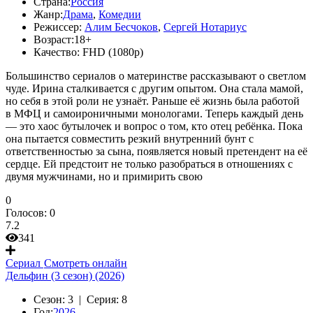
Страна:
Россия
Жанр:
Драма
,
Комедии
Режиссер:
Алим Бесчоков
,
Сергей Нотариус
Возраст:
18+
Качество:
FHD (1080p)
Большинство сериалов о материнстве рассказывают о светлом
чуде. Ирина сталкивается с другим опытом. Она стала мамой,
но себя в этой роли не узнаёт. Раньше её жизнь была работой
в МФЦ и самоироничными монологами. Теперь каждый день
— это хаос бутылочек и вопрос о том, кто отец ребёнка. Пока
она пытается совместить резкий внутренний бунт с
ответственностью за сына, появляется новый претендент на её
сердце. Ей предстоит не только разобраться в отношениях с
двумя мужчинами, но и примирить свою
0
Голосов:
0
7.2
341
Сериал
Смотреть онлайн
Дельфин (3 сезон) (2026)
Сезон:
3 |
Серия:
8
Год:
2026