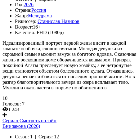
Год:
2026
Страна:
Россия
Жанр:
Мелодрама
Режиссер:
Станислав Назиров
Возраст:
16+
Качество:
FHD (1080p)
Идеализированный портрет первой жены висит в каждой
комнате особняка, словно святыня. Молодая девушка из
скромной семьи выходит замуж за богатого вдовца. Сказочная
жизнь в роскошном доме оборачивается кошмаром. Призрак
покойной Агаты преследует новую хозяйку, а её нетронутые
вещи становятся объектом болезненного культа. Отчаявшись,
девушка решает избавиться от наследия прошлой жизни. Но в
разгар благотворительного вечера из озера всплывает тело.
Мужчина оказывается в тюрьме по обвинению в
10
Голосов:
7
1 243
Сериал
Смотреть онлайн
Вне закона (2026)
Сезон:
1 |
Серия:
12