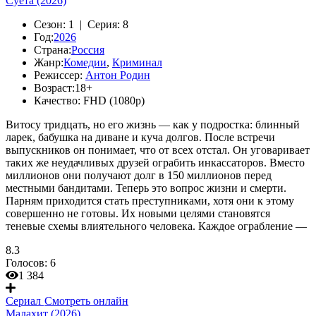
Суета (2026)
Сезон:
1 |
Серия:
8
Год:
2026
Страна:
Россия
Жанр:
Комедии
,
Криминал
Режиссер:
Антон Родин
Возраст:
18+
Качество:
FHD (1080p)
Витосу тридцать, но его жизнь — как у подростка: блинный
ларек, бабушка на диване и куча долгов. После встречи
выпускников он понимает, что от всех отстал. Он уговаривает
таких же неудачливых друзей ограбить инкассаторов. Вместо
миллионов они получают долг в 150 миллионов перед
местными бандитами. Теперь это вопрос жизни и смерти.
Парням приходится стать преступниками, хотя они к этому
совершенно не готовы. Их новыми целями становятся
теневые схемы влиятельного человека. Каждое ограбление —
8.3
Голосов:
6
1 384
Сериал
Смотреть онлайн
Малахит (2026)