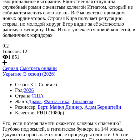
эмоциональное выгорание. Единственная отдушина —
служебный роман с женатым коллегой Игнатом, который не
собирается менять свою жизнь. Всё меняется с приходом
новых ординаторов. Строгая Кира получает репутацию
стервы, но молодой хирург Егор видит за её жёсткостью
ранимую женщину. Пока Игнат увлекается новой коллегой, в
больничных коридорах
9.2
Голосов:
12
1 851
Сериал
Смотреть онлайн
Укрытие (3 сезон) (2026)
Сезон:
3 |
Серия:
6
Год:
2026
Страна:
США
Жанр:
Драма
,
Фантастика
,
Триллеры
Режиссер:
Берт
,
Майкл Диннер
,
Адам Бернштейн
Качество:
FHD (1080p)
Что, если потеря памяти окажется ключом к спасению?
Глубоко под землей, в гигантском бункере на 144 этажа,
Джульетта просыпается после процедуры очистки. Она не