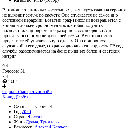
Качество:
FHD (1080p)
В отличие от типовых костюмных драм, здесь главная героиня
не выходит замуж по расчету. Она спускается на самое дно
сословной иерархии. Богатый граф Николай возвращается с
войны и должен срочно жениться, чтобы получить
наследство. Одновременно разорившаяся дворянка Анна
просит у него помощи для своей семьи. Вместо денег он
предлагает ей унизительную сделку. Она становится
служанкой в его доме, сохраняя дворянскую гордость. Её год
службы разворачивается на фоне пышных балов и светских
интриг
9.4
Голосов:
31
7.4
4 684
Сериал
Смотреть онлайн
Холод (2026)
Сезон:
1 |
Серия:
4
Год:
2026
Страна:
Россия
Жанр:
Драма
,
Триллеры
Режиссер:
Алексей Казаков