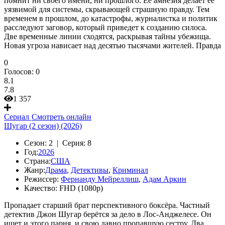
помнит ни своего имени, ни прошлого. Ее амнезия делает ее
уязвимой для системы, скрывающей страшную правду. Тем
временем в прошлом, до катастрофы, журналистка и политик
расследуют заговор, который приведет к созданию силоса.
Две временные линии сходятся, раскрывая тайны убежища.
Новая угроза нависает над десятью тысячами жителей. Правда
0
Голосов:
0
8.1
7.8
1 357
Сериал
Смотреть онлайн
Шугар (2 сезон) (2026)
Сезон:
2 |
Серия:
8
Год:
2026
Страна:
США
Жанр:
Драма
,
Детективы
,
Криминал
Режиссер:
Фернанду Мейреллиш
,
Адам Аркин
Качество:
FHD (1080p)
Пропадает старший брат перспективного боксёра. Частный
детектив Джон Шугар берётся за дело в Лос-Анджелесе. Он
ищет и этого парня, и свою давно пропавшую сестру. Два