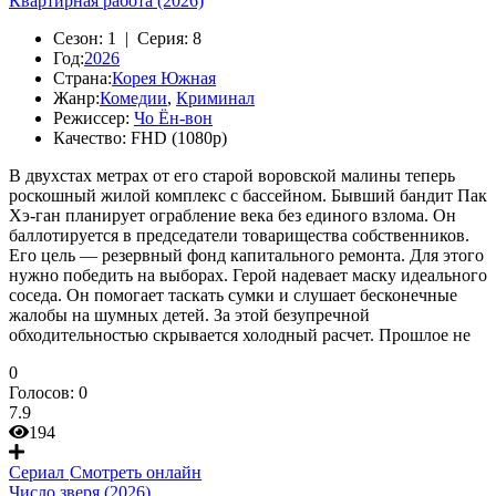
Квартирная работа (2026)
Сезон:
1 |
Серия:
8
Год:
2026
Страна:
Корея Южная
Жанр:
Комедии
,
Криминал
Режиссер:
Чо Ён-вон
Качество:
FHD (1080p)
В двухстах метрах от его старой воровской малины теперь
роскошный жилой комплекс с бассейном. Бывший бандит Пак
Хэ‑ган планирует ограбление века без единого взлома. Он
баллотируется в председатели товарищества собственников.
Его цель — резервный фонд капитального ремонта. Для этого
нужно победить на выборах. Герой надевает маску идеального
соседа. Он помогает таскать сумки и слушает бесконечные
жалобы на шумных детей. За этой безупречной
обходительностью скрывается холодный расчет. Прошлое не
0
Голосов:
0
7.9
194
Сериал
Смотреть онлайн
Число зверя (2026)