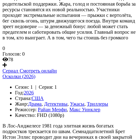
родительской поддержки. Жара, голод и постоянная борьба за
ресурсы становятся их новой реальностью. Участники
проходят экстремальные испытания — прыжки с вертолёта,
бег сквозь огонь, штурм движущегося поезда. Внутри команд
зреет недоверие — за денежный бонус любой может стать
предателем и саботировать общие усилия. Главный вопрос не
в том, кто выиграет. А в том, чего ты стоишь без громкого
0
Голосов:
0
78
Сериал
Смотреть онлайн
Осколки (2026)
Сезон:
1 |
Серия:
1
Год:
2026
Страна:
США
Жанр:
Драма
,
Детективы
,
Ужасы
,
Триллеры
Режиссер:
Райан Мерфи
,
Макс Уинклер
Качество:
FHD (1080p)
В Лос-Анджелесе 1981 года элитная жизнь богатых
подростков трескается по швам. Семнадцатилетний Брет
Истон Эллис проводит дни на вечеринках в своей закрытой