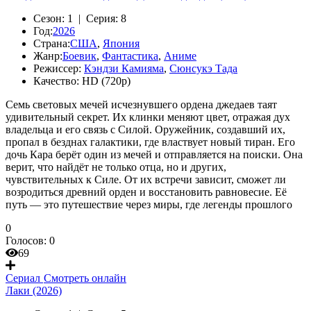
Сезон:
1 |
Серия:
8
Год:
2026
Страна:
США
,
Япония
Жанр:
Боевик
,
Фантастика
,
Аниме
Режиссер:
Кэндзи Камияма
,
Сюнсукэ Тада
Качество:
HD (720p)
Семь световых мечей исчезнувшего ордена джедаев таят
удивительный секрет. Их клинки меняют цвет, отражая дух
владельца и его связь с Силой. Оружейник, создавший их,
пропал в безднах галактики, где властвует новый тиран. Его
дочь Кара берёт один из мечей и отправляется на поиски. Она
верит, что найдёт не только отца, но и других,
чувствительных к Силе. От их встречи зависит, сможет ли
возродиться древний орден и восстановить равновесие. Её
путь — это путешествие через миры, где легенды прошлого
0
Голосов:
0
69
Сериал
Смотреть онлайн
Лаки (2026)