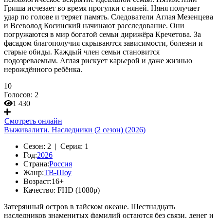
Гриша исчезает во время прогулки с няней. Няня получает
удар по голове и теряет память. Следователи Аглая Мезенцева
и Всеволод Косинский начинают расследование. Они
погружаются в мир богатой семьи дирижёра Кречетова. За
фасадом благополучия скрываются зависимости, болезни и
старые обиды. Каждый член семьи становится
подозреваемым. Аглая рискует карьерой и даже жизнью
нерождённого ребёнка.
10
Голосов:
2
1 430
Смотреть онлайн
Выживалити. Наследники (2 сезон) (2026)
Сезон:
2 |
Серия:
1
Год:
2026
Страна:
Россия
Жанр:
ТВ-Шоу
Возраст:
16+
Качество:
FHD (1080p)
Затерянный остров в тайском океане. Шестнадцать
наследников знаменитых фамилий остаются без связи, денег и