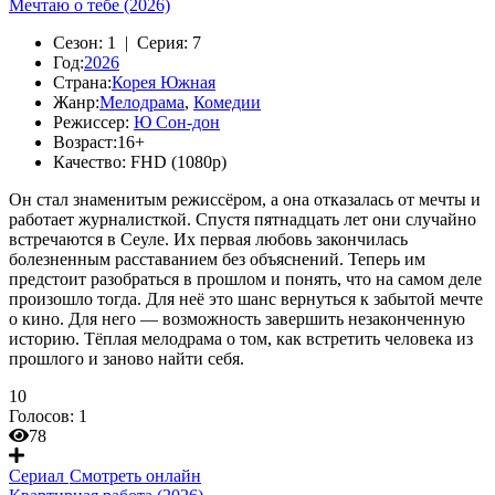
Мечтаю о тебе (2026)
Сезон:
1 |
Серия:
7
Год:
2026
Страна:
Корея Южная
Жанр:
Мелодрама
,
Комедии
Режиссер:
Ю Сон-дон
Возраст:
16+
Качество:
FHD (1080p)
Он стал знаменитым режиссёром, а она отказалась от мечты и
работает журналисткой. Спустя пятнадцать лет они случайно
встречаются в Сеуле. Их первая любовь закончилась
болезненным расставанием без объяснений. Теперь им
предстоит разобраться в прошлом и понять, что на самом деле
произошло тогда. Для неё это шанс вернуться к забытой мечте
о кино. Для него — возможность завершить незаконченную
историю. Тёплая мелодрама о том, как встретить человека из
прошлого и заново найти себя.
10
Голосов:
1
78
Сериал
Смотреть онлайн