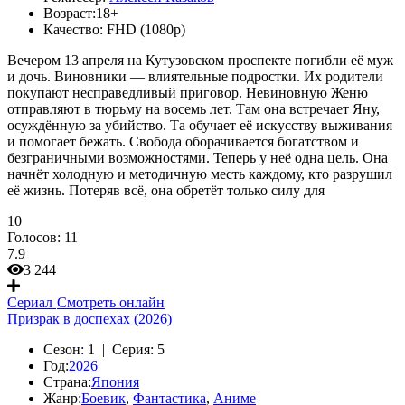
Возраст:
18+
Качество:
FHD (1080p)
Вечером 13 апреля на Кутузовском проспекте погибли её муж
и дочь. Виновники — влиятельные подростки. Их родители
покупают несправедливый приговор. Невиновную Женю
отправляют в тюрьму на восемь лет. Там она встречает Яну,
осуждённую за убийство. Та обучает её искусству выживания
и помогает бежать. Свобода оборачивается богатством и
безграничными возможностями. Теперь у неё одна цель. Она
начнёт холодную и методичную месть каждому, кто разрушил
её жизнь. Потеряв всё, она обретёт только силу для
10
Голосов:
11
7.9
3 244
Сериал
Смотреть онлайн
Призрак в доспехах (2026)
Сезон:
1 |
Серия:
5
Год:
2026
Страна:
Япония
Жанр:
Боевик
,
Фантастика
,
Аниме