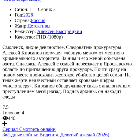
Сезон:
1 |
Серия:
3
Год:
2026
Страна:
Россия
Жанр:
Детективы
Режиссер:
Алексей Быстрицкий
Качество:
FHD (1080p)
Смоленск, лихие девяностые. Следователь прокуратуры
Алексей Кирсанов получает «чёрную метку» от местного
криминального авторитета. За ним и его женой объявлена
охота. Спасаясь, Алексей с семьёй переезжает в Ярославскую
область по приглашению друга-прокурора. Почти сразу на
новом месте происходит жестокое убийство целой семьи. На
телах жертв неизвестный оставляет кровавые цифры —
«число зверя». Кирсанов обнаруживает связь с аналогичным
преступлением месяц назад. Подняв архивы, он находит
следы
7.5
Голосов:
4
446
Сериал
Смотреть онлайн
Звёздные войны: Видения. Девятый джедай (2026)