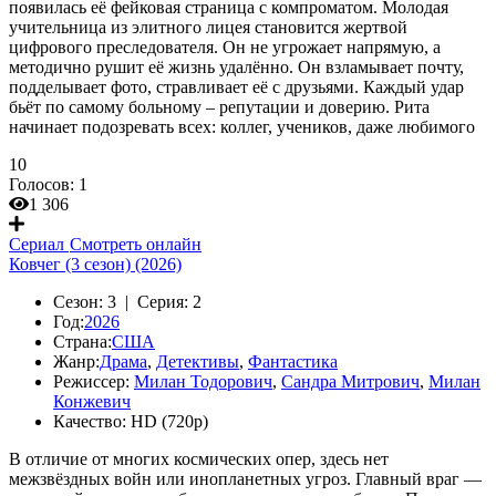
появилась её фейковая страница с компроматом. Молодая
учительница из элитного лицея становится жертвой
цифрового преследователя. Он не угрожает напрямую, а
методично рушит её жизнь удалённо. Он взламывает почту,
подделывает фото, стравливает её с друзьями. Каждый удар
бьёт по самому больному – репутации и доверию. Рита
начинает подозревать всех: коллег, учеников, даже любимого
10
Голосов:
1
1 306
Сериал
Смотреть онлайн
Ковчег (3 сезон) (2026)
Сезон:
3 |
Серия:
2
Год:
2026
Страна:
США
Жанр:
Драма
,
Детективы
,
Фантастика
Режиссер:
Милан Тодорович
,
Сандра Митрович
,
Милан
Конжевич
Качество:
HD (720p)
В отличие от многих космических опер, здесь нет
межзвёздных войн или инопланетных угроз. Главный враг —