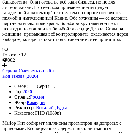
банкротства. Она готова на всё ради бизнеса, но не для
личной жизни. На светском приёме её почти целует
загадочный архитектор Толга. Затем на пороге появляется
прямой и импульсивный Кадир. Оба мужчины — её деловые
партнёры и заклятые враги. Борьба за крупный контракт
неожиданно становится борьбой за сердце Дефне. Сильная
женщина, привыкшая всё контролировать, оказывается перед
выбором, который ставит под сомнение все её принципы.
9.2
Голосов:
12
382
Сериал
Смотреть онлайн
Коп-звезда (2026)
Сезон:
1 |
Серия:
13
Год:
2026
Страна:
Россия
Жанр:
Комедии
Режиссер:
Виталий Дудка
Качество:
FHD (1080p)
Майор Кит собирает миллионы просмотров на допросах с
приколами. Его вирусные задержания стали главным