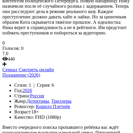
контентом полицейского Петербурга. Новую напарницу Нику
назначили после её случайного ролика с задержанием. Теперь
они расследуют дела в режиме реального шоу. Каждое
преступление должно давать хайп и лайки. Но за циничным
образом Кита скрывается тяжёлое прошлое. А идеалистка
Ника верит в справедливость а не в рейтинги. Им предстоит
поймать преступников и побороться за аудиторию.
0
Голосов:
0
7.0
446
Сериал
Смотреть онлайн
Похищение (2026)
Сезон:
1 |
Серия:
6
Год:
2026
Страна:
Россия
Жанр:
Детективы
,
Триллеры
Режиссер:
Кирилл Плетнёв
Возраст:
18+
Качество:
FHD (1080p)
Вместо очередного поиска пропавшего ребёнка вас ждёт
психологическое вскрытие идеальной семьи. Пятилетний