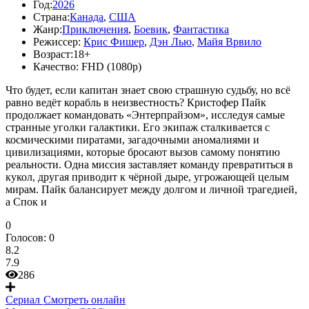
Год:
2026
Страна:
Канада
,
США
Жанр:
Приключения
,
Боевик
,
Фантастика
Режиссер:
Крис Фишер
,
Дэн Лью
,
Майя Врвило
Возраст:
18+
Качество:
FHD (1080p)
Что будет, если капитан знает свою страшную судьбу, но всё
равно ведёт корабль в неизвестность? Кристофер Пайк
продолжает командовать «Энтерпрайзом», исследуя самые
странные уголки галактики. Его экипаж сталкивается с
космическими пиратами, загадочными аномалиями и
цивилизациями, которые бросают вызов самому понятию
реальности. Одна миссия заставляет команду превратиться в
кукол, другая приводит к чёрной дыре, угрожающей целым
мирам. Пайк балансирует между долгом и личной трагедией,
а Спок и
0
Голосов:
0
8.2
7.9
286
Сериал
Смотреть онлайн