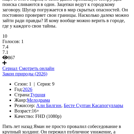
поиска сливаются в один. Зацепки ведут к городскому
заговору. Шугар погружается в мир скрытых опасностей. Он
постоянно проверяет свои границы. Насколько далеко можно
зайти ради правды? И кому вообще можно верить в городе,
где у каждого свои тайны.
10
Голосов:
1
7.4
7.1
867
Сериал
Смотреть онлайн
Закон природы (2026)
Сезон:
1 |
Серия:
9
Год:
2026
Страна:
Турция
Жанр:
Мелодрама
Режиссер:
Али Билгин
,
Бесте Султан Касапогуллары
Возраст:
16+
Качество:
FHD (1080p)
Пять лет назад Яман не просто провалил собеседование в
крупный холдинг. Он пережил публичное унижение, а