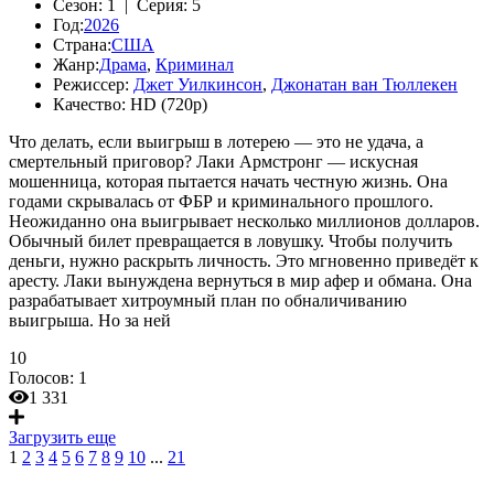
Сезон:
1 |
Серия:
5
Год:
2026
Страна:
США
Жанр:
Драма
,
Криминал
Режиссер:
Джет Уилкинсон
,
Джонатан ван Тюллекен
Качество:
HD (720p)
Что делать, если выигрыш в лотерею — это не удача, а
смертельный приговор? Лаки Армстронг — искусная
мошенница, которая пытается начать честную жизнь. Она
годами скрывалась от ФБР и криминального прошлого.
Неожиданно она выигрывает несколько миллионов долларов.
Обычный билет превращается в ловушку. Чтобы получить
деньги, нужно раскрыть личность. Это мгновенно приведёт к
аресту. Лаки вынуждена вернуться в мир афер и обмана. Она
разрабатывает хитроумный план по обналичиванию
выигрыша. Но за ней
10
Голосов:
1
1 331
Загрузить еще
1
2
3
4
5
6
7
8
9
10
...
21