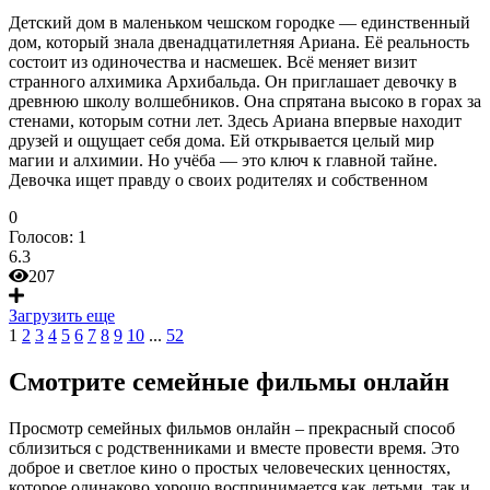
Детский дом в маленьком чешском городке — единственный
дом, который знала двенадцатилетняя Ариана. Её реальность
состоит из одиночества и насмешек. Всё меняет визит
странного алхимика Архибальда. Он приглашает девочку в
древнюю школу волшебников. Она спрятана высоко в горах за
стенами, которым сотни лет. Здесь Ариана впервые находит
друзей и ощущает себя дома. Ей открывается целый мир
магии и алхимии. Но учёба — это ключ к главной тайне.
Девочка ищет правду о своих родителях и собственном
0
Голосов:
1
6.3
207
Загрузить еще
1
2
3
4
5
6
7
8
9
10
...
52
Смотрите семейные фильмы онлайн
Просмотр семейных фильмов онлайн – прекрасный способ
сблизиться с родственниками и вместе провести время. Это
доброе и светлое кино о простых человеческих ценностях,
которое одинаково хорошо воспринимается как детьми, так и