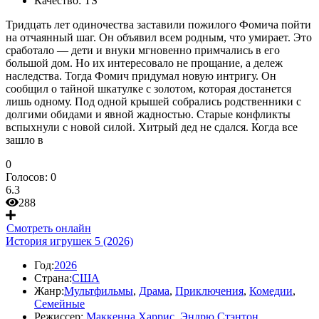
Качество:
TS
Тридцать лет одиночества заставили пожилого Фомича пойти
на отчаянный шаг. Он объявил всем родным, что умирает. Это
сработало — дети и внуки мгновенно примчались в его
большой дом. Но их интересовало не прощание, а дележ
наследства. Тогда Фомич придумал новую интригу. Он
сообщил о тайной шкатулке с золотом, которая достанется
лишь одному. Под одной крышей собрались родственники с
долгими обидами и явной жадностью. Старые конфликты
вспыхнули с новой силой. Хитрый дед не сдался. Когда все
зашло в
0
Голосов:
0
6.3
288
Смотреть онлайн
История игрушек 5 (2026)
Год:
2026
Страна:
США
Жанр:
Мультфильмы
,
Драма
,
Приключения
,
Комедии
,
Семейные
Режиссер:
Маккенна Харрис
,
Эндрю Стэнтон