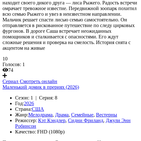
находит своего дикого друга — лиса Рыжего. Радость встречи
омрачает тревожное известие. Передвижной зоопарк похитил
всю семью Рыжего и увез в неизвестном направлении.
Мальчик решает спасти лисью семью самостоятельно. Он
отправляется в рискованное путешествие по следу цирковых
фургонов. В дороге Саша встречает неожиданных
помощников и сталкивается с опасностями. Его ждут
сложные решения и проверка на смелость. История снята с
акцентом на живые
10
Голосов:
1
74
Сериал
Смотреть онлайн
Маленький домик в прериях (2026)
Сезон:
1 |
Серия:
8
Год:
2026
Страна:
США
Жанр:
Мелодрама
,
Драма
,
Семейные
,
Вестерны
Режиссер:
Кэт Кэндлер
,
Сидни Фриланд
,
Джули Энн
Робинсон
Качество:
FHD (1080p)