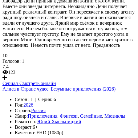
Лабрадор Дени привык к домашней жизни с котом Мэни.
Вместе они звёзды интернета. Неожиданно Дени получает
крупный рекламный контракт. Он переезжает к своему агенту
ради шоу-бизнеса и славы. Впервые в жизни он оказывается
вдали от лучшего друга. Яркий мир съёмок и вечеринок
манит его. Но чем больше он погружается в эту жизнь, тем
сильнее чувствует пустоту. Ему не хватает простого уюта и
верного Мэни. Одновременно его агент переживает кризис в
отношениях. Невеста почти ушла от него. Преданность
10
Голосов:
1
7.4
123
Сериал
Смотреть онлайн
Алиса в Стране чудес. Безумные приключения (2026)
Сезон:
1 |
Серия:
6
Год:
2026
Страна:
Россия
Жанр:
Приключения
,
Фэнтези
,
Семейные
,
Мюзиклы
Режиссер:
Юрий Хмельницкий
Возраст:
6+
Качество:
FHD (1080p)