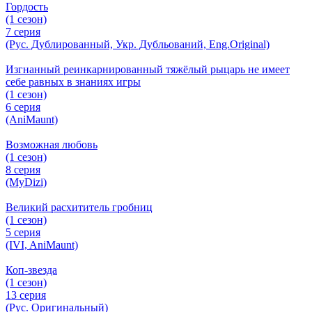
Гордость
(1 сезон)
7 серия
(Рус. Дублированный, Укр. Дубльований, Eng.Original)
Изгнанный реинкарнированный тяжёлый рыцарь не имеет
себе равных в знаниях игры
(1 сезон)
6 серия
(AniMaunt)
Возможная любовь
(1 сезон)
8 серия
(MyDizi)
Великий расхититель гробниц
(1 сезон)
5 серия
(IVI, AniMaunt)
Коп-звезда
(1 сезон)
13 серия
(Рус. Оригинальный)