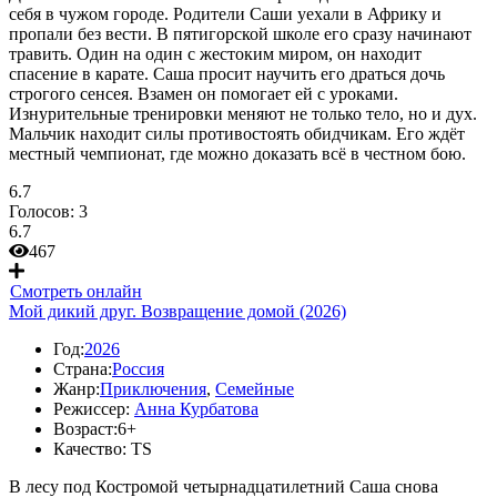
себя в чужом городе. Родители Саши уехали в Африку и
пропали без вести. В пятигорской школе его сразу начинают
травить. Один на один с жестоким миром, он находит
спасение в карате. Саша просит научить его драться дочь
строгого сенсея. Взамен он помогает ей с уроками.
Изнурительные тренировки меняют не только тело, но и дух.
Мальчик находит силы противостоять обидчикам. Его ждёт
местный чемпионат, где можно доказать всё в честном бою.
6.7
Голосов:
3
6.7
467
Смотреть онлайн
Мой дикий друг. Возвращение домой (2026)
Год:
2026
Страна:
Россия
Жанр:
Приключения
,
Семейные
Режиссер:
Анна Курбатова
Возраст:
6+
Качество:
TS
В лесу под Костромой четырнадцатилетний Саша снова