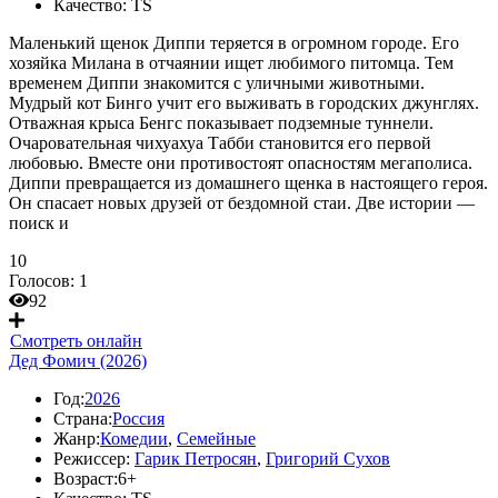
Качество:
TS
Маленький щенок Диппи теряется в огромном городе. Его
хозяйка Милана в отчаянии ищет любимого питомца. Тем
временем Диппи знакомится с уличными животными.
Мудрый кот Бинго учит его выживать в городских джунглях.
Отважная крыса Бенгс показывает подземные туннели.
Очаровательная чихуахуа Табби становится его первой
любовью. Вместе они противостоят опасностям мегаполиса.
Диппи превращается из домашнего щенка в настоящего героя.
Он спасает новых друзей от бездомной стаи. Две истории —
поиск и
10
Голосов:
1
92
Смотреть онлайн
Дед Фомич (2026)
Год:
2026
Страна:
Россия
Жанр:
Комедии
,
Семейные
Режиссер:
Гарик Петросян
,
Григорий Сухов
Возраст:
6+