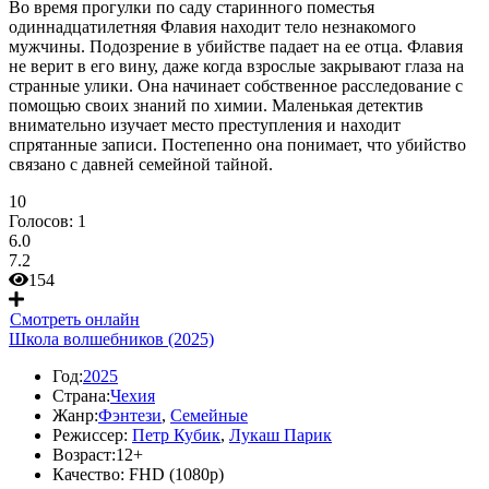
Во время прогулки по саду старинного поместья
одиннадцатилетняя Флавия находит тело незнакомого
мужчины. Подозрение в убийстве падает на ее отца. Флавия
не верит в его вину, даже когда взрослые закрывают глаза на
странные улики. Она начинает собственное расследование с
помощью своих знаний по химии. Маленькая детектив
внимательно изучает место преступления и находит
спрятанные записи. Постепенно она понимает, что убийство
связано с давней семейной тайной.
10
Голосов:
1
6.0
7.2
154
Смотреть онлайн
Школа волшебников (2025)
Год:
2025
Страна:
Чехия
Жанр:
Фэнтези
,
Семейные
Режиссер:
Петр Кубик
,
Лукаш Парик
Возраст:
12+
Качество:
FHD (1080p)