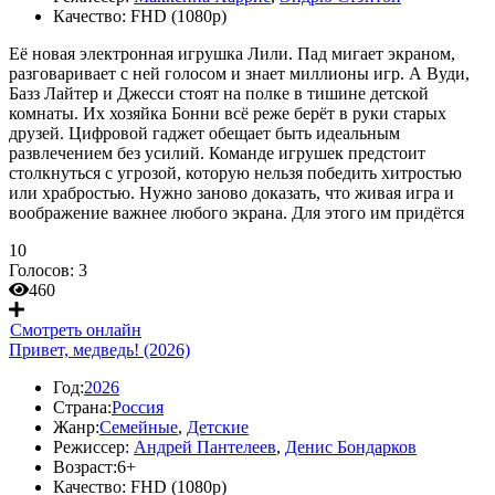
Качество:
FHD (1080p)
Её новая электронная игрушка Лили. Пад мигает экраном,
разговаривает с ней голосом и знает миллионы игр. А Вуди,
Базз Лайтер и Джесси стоят на полке в тишине детской
комнаты. Их хозяйка Бонни всё реже берёт в руки старых
друзей. Цифровой гаджет обещает быть идеальным
развлечением без усилий. Команде игрушек предстоит
столкнуться с угрозой, которую нельзя победить хитростью
или храбростью. Нужно заново доказать, что живая игра и
воображение важнее любого экрана. Для этого им придётся
10
Голосов:
3
460
Смотреть онлайн
Привет, медведь! (2026)
Год:
2026
Страна:
Россия
Жанр:
Семейные
,
Детские
Режиссер:
Андрей Пантелеев
,
Денис Бондарков
Возраст:
6+
Качество:
FHD (1080p)