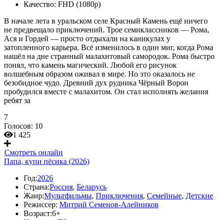
Качество:
FHD (1080p)
В начале лета в уральском селе Красный Камень ещё ничего
не предвещало приключений. Трое семиклассников — Рома,
Ася и Гордей — просто отдыхали на каникулах у
затопленного карьера. Всё изменилось в один миг, когда Рома
нашёл на дне странный малахитовый самородок. Рома быстро
понял, что камень магический. Любой его рисунок
волшебным образом оживал в мире. Но это оказалось не
безобидное чудо. Древний дух рудника Чёрный Ворон
пробудился вместе с малахитом. Он стал исполнять желания
ребят за
7
Голосов:
10
1 425
Смотреть онлайн
Папа, купи пёсика (2026)
Год:
2026
Страна:
Россия
,
Беларусь
Жанр:
Мультфильмы
,
Приключения
,
Семейные
,
Детские
Режиссер:
Митрий Семенов-Алейников
Возраст:
6+