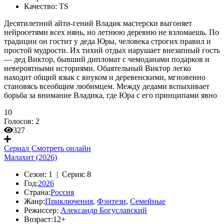
Качество:
TS
Десятилетний айти-гений Владик мастерски выгоняет
нейросетями всех нянь, но летнюю деревню не взломаешь. По
традиции он гостит у деда Юры, человека строгих правил и
простой мудрости. Их тихий отдых нарушает внезапный гость
— дед Виктор, бывший дипломат с чемоданами подарков и
невероятными историями. Обаятельный Виктор легко
находит общий язык с внуком и деревенскими, мгновенно
становясь всеобщим любимцем. Между дедами вспыхивает
борьба за внимание Владика, где Юра с его принципами явно
10
Голосов:
2
327
Сериал
Смотреть онлайн
Малахит (2026)
Сезон:
1 |
Серия:
8
Год:
2026
Страна:
Россия
Жанр:
Приключения
,
Фэнтези
,
Семейные
Режиссер:
Александр Богуславский
Возраст:
12+