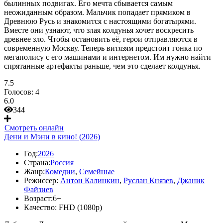
былинных подвигах. Его мечта сбывается самым
неожиданным образом. Мальчик попадает прямиком в
Древнюю Русь и знакомится с настоящими богатырями.
Вместе они узнают, что злая колдунья хочет воскресить
древнее зло. Чтобы остановить её, герои отправляются в
современную Москву. Теперь витязям предстоит гонка по
мегаполису с его машинами и интернетом. Им нужно найти
спрятанные артефакты раньше, чем это сделает колдунья.
7.5
Голосов:
4
6.0
344
Смотреть онлайн
Дени и Мэни в кино! (2026)
Год:
2026
Страна:
Россия
Жанр:
Комедии
,
Семейные
Режиссер:
Антон Калинкин
,
Руслан Князев
,
Джаник
Файзиев
Возраст:
6+
Качество:
FHD (1080p)