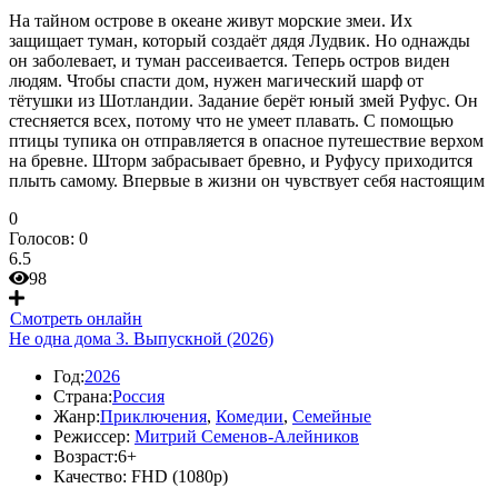
На тайном острове в океане живут морские змеи. Их
защищает туман, который создаёт дядя Лудвик. Но однажды
он заболевает, и туман рассеивается. Теперь остров виден
людям. Чтобы спасти дом, нужен магический шарф от
тётушки из Шотландии. Задание берёт юный змей Руфус. Он
стесняется всех, потому что не умеет плавать. С помощью
птицы тупика он отправляется в опасное путешествие верхом
на бревне. Шторм забрасывает бревно, и Руфусу приходится
плыть самому. Впервые в жизни он чувствует себя настоящим
0
Голосов:
0
6.5
98
Смотреть онлайн
Не одна дома 3. Выпускной (2026)
Год:
2026
Страна:
Россия
Жанр:
Приключения
,
Комедии
,
Семейные
Режиссер:
Митрий Семенов-Алейников
Возраст:
6+
Качество:
FHD (1080p)