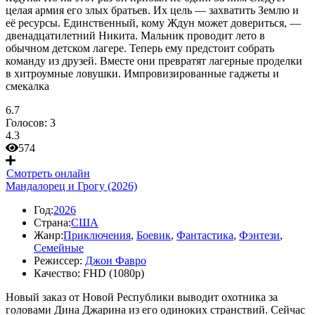
целая армия его злых братьев. Их цель — захватить Землю и
её ресурсы. Единственный, кому Ждун может довериться, —
двенадцатилетний Никита. Мальник проводит лето в
обычном детском лагере. Теперь ему предстоит собрать
команду из друзей. Вместе они превратят лагерные проделки
в хитроумные ловушки. Импровизированные гаджеты и
смекалка
6.7
Голосов:
3
4.3
574
Смотреть онлайн
Мандалорец и Грогу (2026)
Год:
2026
Страна:
США
Жанр:
Приключения
,
Боевик
,
Фантастика
,
Фэнтези
,
Семейные
Режиссер:
Джон Фавро
Качество:
FHD (1080p)
Новый заказ от Новой Республики выводит охотника за
головами Дина Джарина из его одиноких странствий. Сейчас