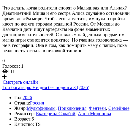
Что делать, когда родители спорят о Мальдивах или Альпах?
Девятилетний Миша и его сестра Алиса случайно остановили
время во всём мире. Чтобы его запустить, им нужно пройти
квест по девяти городам реальной России. От Москвы до
Камчатки дети ищут артефакты на фоне знаменитых
достопримечательностей. С каждым найденным предметом
магия игры становится понятнее. Но главная головоломка —
не в географии. Она в том, как помирить маму с папой, пока
реальность застыла в неловкой тишине.
0
Голосов:
1
111
Смотреть онлайн
Три богатыря. Ни дня без подвига 3 (2026)
Год:
2026
Страна:
Россия
Жанр:
Мультфильмы
,
Приключения
,
Фэнтези
,
Семейные
Режиссер:
Екатерина Салабай
,
Анна Миронова
Возраст:
6+
Качество:
TS