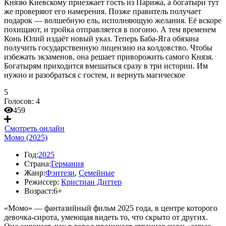
Князю Киевскому приезжает гость из Парижа, а богатыри тут
же проверяют его намерения. Позже правитель получает
подарок — волшебную ель, исполняющую желания. Её вскоре
похищают, и тройка отправляется в погоню. А тем временем
Конь Юлий издаёт новый указ. Теперь Баба-Яга обязана
получить государственную лицензию на колдовство. Чтобы
избежать экзаменов, она решает приворожить самого Князя.
Богатырям приходится вмешаться сразу в три истории. Им
нужно и разобраться с гостем, и вернуть магическое
5
Голосов:
4
459
Смотреть онлайн
Момо (2025)
Год:
2025
Страна:
Германия
Жанр:
Фэнтези
,
Семейные
Режиссер:
Кристиан Диттер
Возраст:
6+
«Момо» — фантазийный фильм 2025 года, в центре которого
девочка-сирота, умеющая видеть то, что скрыто от других.