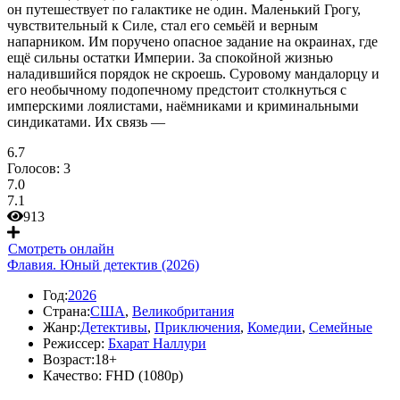
он путешествует по галактике не один. Маленький Грогу,
чувствительный к Силе, стал его семьёй и верным
напарником. Им поручено опасное задание на окраинах, где
ещё сильны остатки Империи. За спокойной жизнью
наладившийся порядок не скроешь. Суровому мандалорцу и
его необычному подопечному предстоит столкнуться с
имперскими лоялистами, наёмниками и криминальными
синдикатами. Их связь —
6.7
Голосов:
3
7.0
7.1
913
Смотреть онлайн
Флавия. Юный детектив (2026)
Год:
2026
Страна:
США
,
Великобритания
Жанр:
Детективы
,
Приключения
,
Комедии
,
Семейные
Режиссер:
Бхарат Наллури
Возраст:
18+
Качество:
FHD (1080p)