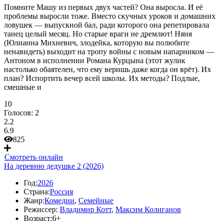
Помните Машу из первых двух частей? Она выросла. И её
проблемы выросли тоже. Вместо скучных уроков и домашних
ловушек — выпускной бал, ради которого она репетировала
танец целый месяц. Но старые враги не дремлют! Няня
(Юлианна Михневич, злодейка, которую вы полюбите
ненавидеть) выходит на тропу войны с новым напарником —
Антоном в исполнении Романа Курцына (этот жулик
настолько обаятелен, что ему веришь даже когда он врёт). Их
план? Испортить вечер всей школы. Их методы? Подлые,
смешные и
10
Голосов:
2
2.2
6.9
825
Смотреть онлайн
На деревню дедушке 2 (2026)
Год:
2026
Страна:
Россия
Жанр:
Комедии
,
Семейные
Режиссер:
Владимир Котт
,
Максим Колиганов
Возраст:
6+