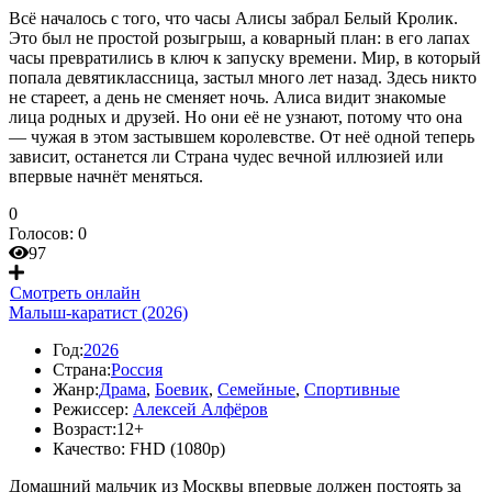
Всё началось с того, что часы Алисы забрал Белый Кролик.
Это был не простой розыгрыш, а коварный план: в его лапах
часы превратились в ключ к запуску времени. Мир, в который
попала девятиклассница, застыл много лет назад. Здесь никто
не стареет, а день не сменяет ночь. Алиса видит знакомые
лица родных и друзей. Но они её не узнают, потому что она
— чужая в этом застывшем королевстве. От неё одной теперь
зависит, останется ли Страна чудес вечной иллюзией или
впервые начнёт меняться.
0
Голосов:
0
97
Смотреть онлайн
Малыш-каратист (2026)
Год:
2026
Страна:
Россия
Жанр:
Драма
,
Боевик
,
Семейные
,
Спортивные
Режиссер:
Алексей Алфёров
Возраст:
12+
Качество:
FHD (1080p)
Домашний мальчик из Москвы впервые должен постоять за