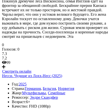
Покинув дремучие леса Висконсина, семья Инглзов едет на
фронтир за обещанной свободой. Бескрайние прерии Канзаса
встречают их не только простором, но и жестокой правдой.
Чарльз верит, что они у истоков великого будущего. Его жена
Кэролайн тоскует по оставленному дому. Девочки учатся
выживать в мире, где дом нужно построить своими руками, а
еду добывать с риском для жизни. Суровая земля проверяет их
надежды на прочность. Соседи-поселенцы и коренные народы
смотрят на пришельцев с недоверием. Эта
0
Голосов:
0
7.3
7.2
99
Смотреть онлайн
Несси. Чудище из Лохх-Несс (2025)
Год:
2025
Страна:
Германия
,
Бельгия
,
Норвегия
Жанр:
Мультфильмы
,
Семейные
Режиссер:
Эндре Скандфер
Возраст:
6+
Качество:
FHD (1080p)