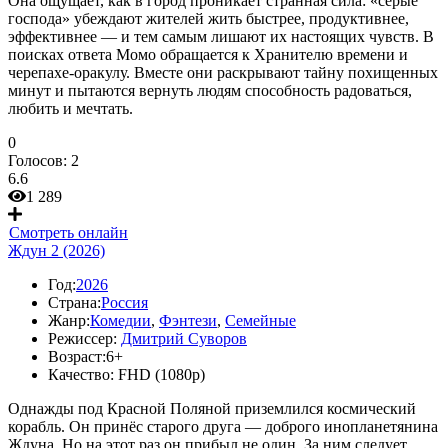
Она ощущает, как в город проникает странная сила: «серые
господа» убеждают жителей жить быстрее, продуктивнее,
эффективнее — и тем самым лишают их настоящих чувств. В
поисках ответа Момо обращается к Хранителю времени и
черепахе-оракулу. Вместе они раскрывают тайну похищенных
минут и пытаются вернуть людям способность радоваться,
любить и мечтать.
0
Голосов:
2
6.6
1 289
Смотреть онлайн
Ждун 2 (2026)
Год:
2026
Страна:
Россия
Жанр:
Комедии
,
Фэнтези
,
Семейные
Режиссер:
Дмитрий Суворов
Возраст:
6+
Качество:
FHD (1080p)
Однажды под Красной Поляной приземлился космический
корабль. Он принёс старого друга — доброго инопланетянина
Ждуна. Но на этот раз он прибыл не один. За ним следует