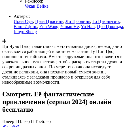
Режиссер:
Чжан Вэйкэ
Актеры:
Ирен Сун
,
Цзян Цзысинь
,
Ли Цзюлинь
,
Го Цзюньчэнь
,
Вэнь Ифань
,
Zun Wang
,
Yiman He
,
Yu Han
,
Цяо Цзюньда
,
Junyu Sheng
Ци Чунь Цзяо, талантливая метательница диска, неожиданно
оказывается работающей в винном магазине Гу Цин Цяо,
наполненном тайнами. Вместе с друзьями она отправляется в
увлекательное путешествие, чтобы раскрыть секреты духов и
сокровищ разных эпох. По мере того как она исследует
древние реликвии, она находит новый смысл жизни,
сталкиваясь с загадками прошлого и открывая для себя
невообразимые возможности.
Смотреть Её фантастические
приключения (сериал 2024) онлайн
бесплатно
Плеер I
Плеер II
Трейлер
Жалоба?