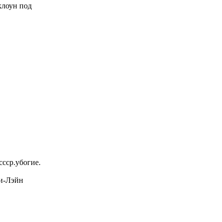
 клоун под
ссср.убогие.
и-Лэйн