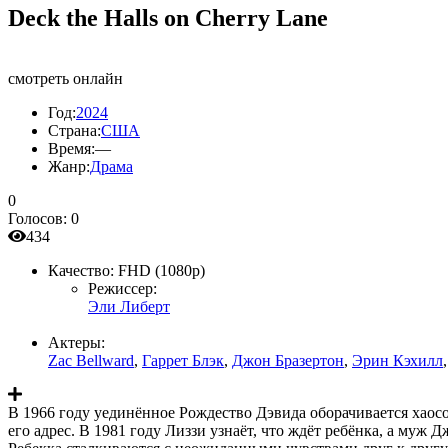
Deck the Halls on Cherry Lane
смотреть онлайн
Год:
2024
Страна:
США
Время:
—
Жанр:
Драма
0
Голосов:
0
434
Качество:
FHD (1080p)
Режиссер:
Эли Либерт
Актеры:
Zac Bellward
,
Гаррет Блэк
,
Джон Бразертон
,
Эрин Кэхилл
В 1966 году уединённое Рождество Дэвида оборачивается хаосо
его адрес. В 1981 году Лиззи узнаёт, что ждёт ребёнка, а муж