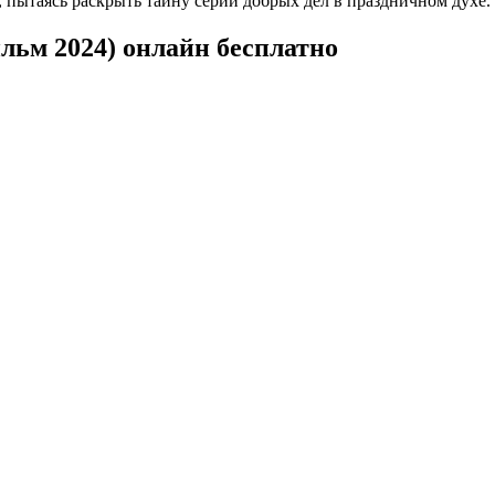
 пытаясь раскрыть тайну серии добрых дел в праздничном духе.
льм 2024) онлайн бесплатно