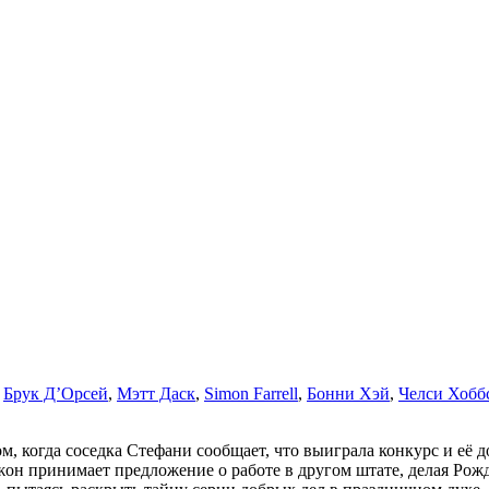
,
Брук Д’Орсей
,
Мэтт Даск
,
Simon Farrell
,
Бонни Хэй
,
Челси Хобб
м, когда соседка Стефани сообщает, что выиграла конкурс и её д
 Джон принимает предложение о работе в другом штате, делая Рож