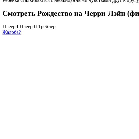
Ребекка сталкиваются с неожиданными чувствами друг к другу,
Смотреть Рождество на Черри-Лэйн (фи
Плеер I
Плеер II
Трейлер
Жалоба?