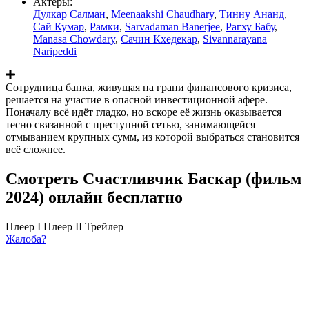
Актеры:
Дулкар Салман
,
Meenaakshi Chaudhary
,
Тинну Ананд
,
Сай Кумар
,
Рамки
,
Sarvadaman Banerjee
,
Рагху Бабу
,
Manasa Chowdary
,
Сачин Кхедекар
,
Sivannarayana
Naripeddi
Сотрудница банка, живущая на грани финансового кризиса,
решается на участие в опасной инвестиционной афере.
Поначалу всё идёт гладко, но вскоре её жизнь оказывается
тесно связанной с преступной сетью, занимающейся
отмыванием крупных сумм, из которой выбраться становится
всё сложнее.
Смотреть Счастливчик Баскар (фильм
2024) онлайн бесплатно
Плеер I
Плеер II
Трейлер
Жалоба?