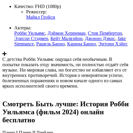
Качество:
FHD (1080p)
Режиссер:
Майкл Грэйси
Актеры:
Робби Уильямс
,
Дэймон Херриман
,
Стив Пембертон
,
Элисон Стэдмен
,
Кейт Малвэйни
,
Джонно Дэвис
,
Jake
Simmance
,
Рашель Банно
,
Карина Банно
,
Энтони Хэйес
С детства Робби Уильямс ощущал себя необычным. В
попытке показать отцу значимость, он полностью отдаёт себя
музыке. Ни мировая слава, ни богатство не избавляют его от
внутренних противоречий. История о невероятном успехе,
болезненных поражениях и новом начале одного из самых
ярких исполнителей своего времени.
Смотреть Быть лучше: История Робби
Уильямса (фильм 2024) онлайн
бесплатно
Плеер I
Плеер II
Трейлер