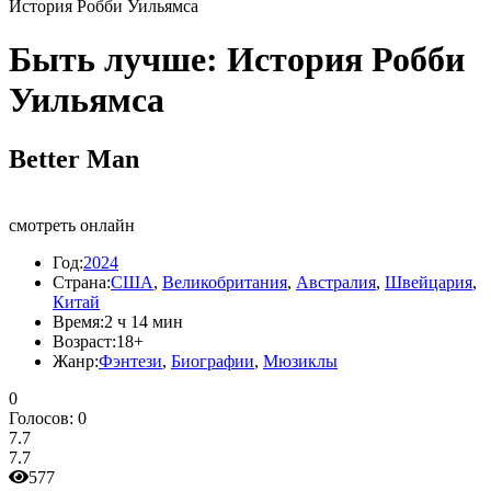
История Робби Уильямса
Быть лучше: История Робби
Уильямса
Better Man
смотреть онлайн
Год:
2024
Страна:
США
,
Великобритания
,
Австралия
,
Швейцария
,
Китай
Время:
2 ч 14 мин
Возраст:
18+
Жанр:
Фэнтези
,
Биографии
,
Мюзиклы
0
Голосов:
0
7.7
7.7
577