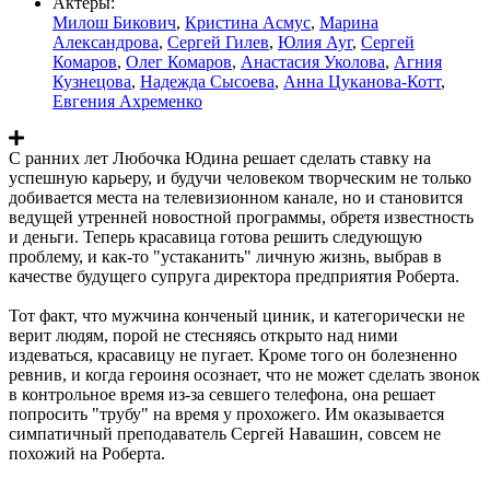
Актеры:
Милош Бикович
,
Кристина Асмус
,
Марина
Александрова
,
Сергей Гилев
,
Юлия Ауг
,
Сергей
Комаров
,
Олег Комаров
,
Анастасия Уколова
,
Агния
Кузнецова
,
Надежда Сысоева
,
Анна Цуканова-Котт
,
Евгения Ахременко
С ранних лет Любочка Юдина решает сделать ставку на
успешную карьеру, и будучи человеком творческим не только
добивается места на телевизионном канале, но и становится
ведущей утренней новостной программы, обретя известность
и деньги. Теперь красавица готова решить следующую
проблему, и как-то "устаканить" личную жизнь, выбрав в
качестве будущего супруга директора предприятия Роберта.
Тот факт, что мужчина конченый циник, и категорически не
верит людям, порой не стесняясь открыто над ними
издеваться, красавицу не пугает. Кроме того он болезненно
ревнив, и когда героиня осознает, что не может сделать звонок
в контрольное время из-за севшего телефона, она решает
попросить "трубу" на время у прохожего. Им оказывается
симпатичный преподаватель Сергей Навашин, совсем не
похожий на Роберта.