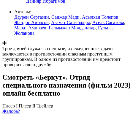
Данияр Ибрагимов
Актеры:
Даурен Сергазин
,
Санжар Мади
,
Асылхан Толепов
,
Жандос Айбасов
,
Азамат Сатыбалды
,
Асель Сагатова
,
Марат Амираев
,
Галымжан Молданазар
,
Гульназ
Жоланова
Трое друзей служат в спецназе, их ежедневные задачи
заключаются в противостоянии опасным преступным
группировкам. В одном из противостояний им предстоит
проверить свою дружбу.
Смотреть «Беркут». Отряд
специального назначения (фильм 2023)
онлайн бесплатно
Плеер I
Плеер II
Трейлер
Жалоба?