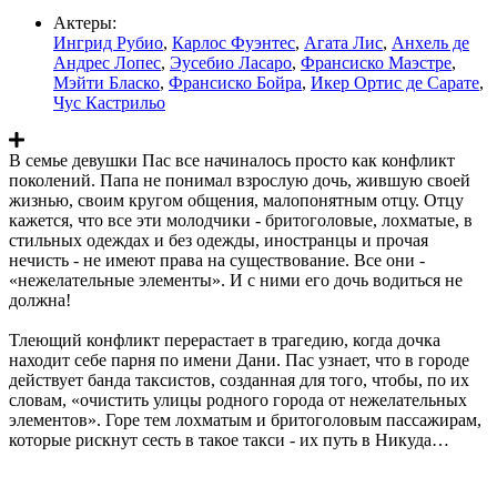
Актеры:
Ингрид Рубио
,
Карлос Фуэнтес
,
Агата Лис
,
Анхель де
Андрес Лопес
,
Эусебио Ласаро
,
Франсиско Маэстре
,
Мэйти Бласко
,
Франсиско Бойра
,
Икер Ортис де Сарате
,
Чус Кастрильо
В семье девушки Пас все начиналось просто как конфликт
поколений. Папа не понимал взрослую дочь, жившую своей
жизнью, своим кругом общения, малопонятным отцу. Отцу
кажется, что все эти молодчики - бритоголовые, лохматые, в
стильных одеждах и без одежды, иностранцы и прочая
нечисть - не имеют права на существование. Все они -
«нежелательные элементы». И с ними его дочь водиться не
должна!
Тлеющий конфликт перерастает в трагедию, когда дочка
находит себе парня по имени Дани. Пас узнает, что в городе
действует банда таксистов, созданная для того, чтобы, по их
словам, «очистить улицы родного города от нежелательных
элементов». Горе тем лохматым и бритоголовым пассажирам,
которые рискнут сесть в такое такси - их путь в Никуда…