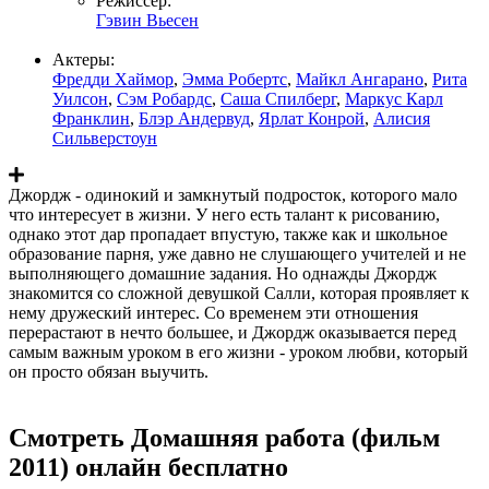
Режиссер:
Гэвин Вьесен
Актеры:
Фредди Хаймор
,
Эмма Робертс
,
Майкл Ангарано
,
Рита
Уилсон
,
Сэм Робардс
,
Саша Спилберг
,
Маркус Карл
Франклин
,
Блэр Андервуд
,
Ярлат Конрой
,
Алисия
Сильверстоун
Джордж - одинокий и замкнутый подросток, которого мало
что интересует в жизни. У него есть талант к рисованию,
однако этот дар пропадает впустую, также как и школьное
образование парня, уже давно не слушающего учителей и не
выполняющего домашние задания. Но однажды Джордж
знакомится со сложной девушкой Салли, которая проявляет к
нему дружеский интерес. Со временем эти отношения
перерастают в нечто большее, и Джордж оказывается перед
самым важным уроком в его жизни - уроком любви, который
он просто обязан выучить.
Смотреть Домашняя работа (фильм
2011) онлайн бесплатно