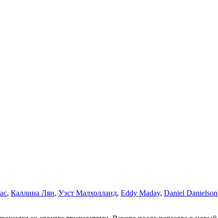
ас
,
Каллина Лян
,
Уэст Малхолланд
,
Eddy Maday
,
Daniel Danielson