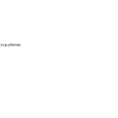
ссср.убогие.