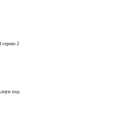
3 серию 2
 клоун под