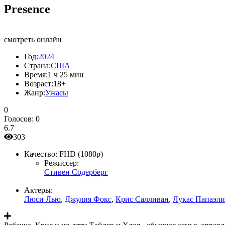
Presence
смотреть онлайн
Год:
2024
Страна:
США
Время:
1 ч 25 мин
Возраст:
18+
Жанр:
Ужасы
0
Голосов:
0
6.7
303
Качество:
FHD (1080p)
Режиссер:
Стивен Содерберг
Актеры:
Люси Лью
,
Джулия Фокс
,
Крис Салливан
,
Лукас Папаэли