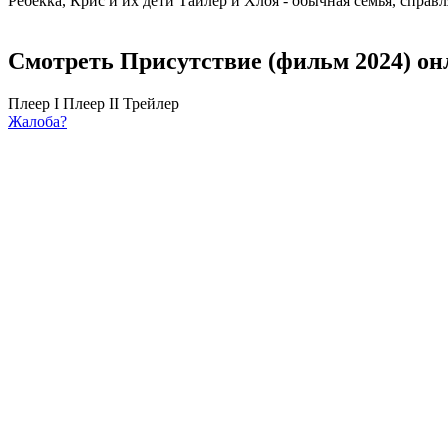
Ребекка, Крис и их дети Тайлер и Хлоя - обычная семья, спра
Смотреть Присутствие (фильм 2024) он
Плеер I
Плеер II
Трейлер
Жалоба?