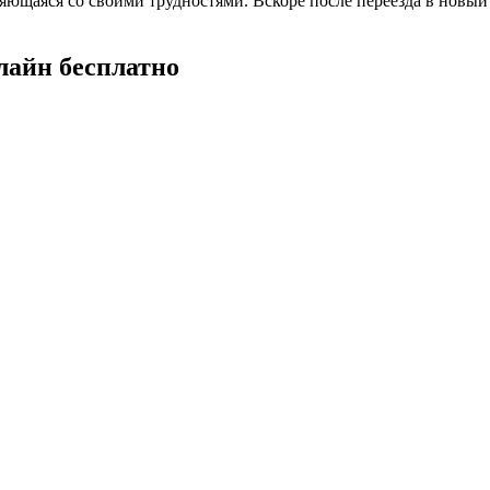
вляющаяся со своими трудностями. Вскоре после переезда в новы
лайн бесплатно