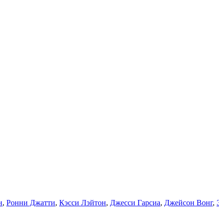
н
,
Ронни Джатти
,
Кэсси Лэйтон
,
Джесси Гарсиа
,
Джейсон Вонг
,