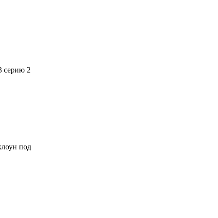
3 серию 2
 клоун под