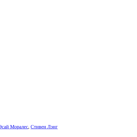
Эсай Моралес
,
Стивен Лэнг