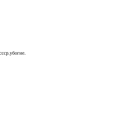
ссср.убогие.