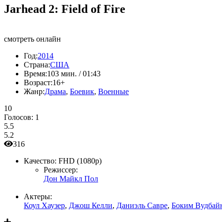
Jarhead 2: Field of Fire
смотреть онлайн
Год:
2014
Страна:
США
Время:
103 мин. / 01:43
Возраст:
16+
Жанр:
Драма
,
Боевик
,
Военные
10
Голосов:
1
5.5
5.2
316
Качество:
FHD (1080p)
Режиссер:
Дон Майкл Пол
Актеры:
Коул Хаузер
,
Джош Келли
,
Даниэль Савре
,
Боким Вудбай