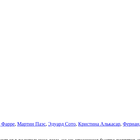
 Фарре
,
Мартин Паэс
,
Эдуард Сото
,
Кристина Алькасар
,
Фернан