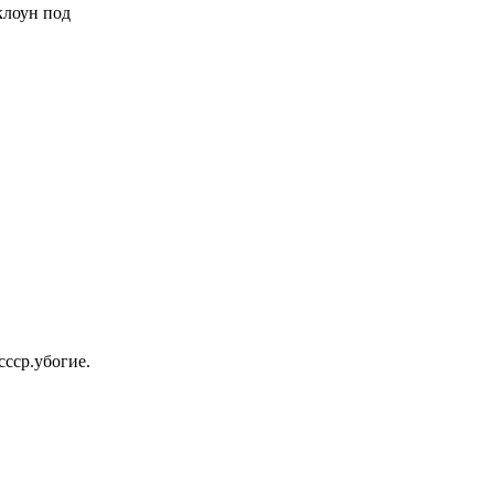
 клоун под
ссср.убогие.