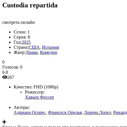
Custodia repartida
смотреть онлайн
Сезон:
1
Серия:
8
Год:
2025
Страна:
США
,
Испания
Жанр:
Драма
,
Комедии
0
Голосов:
0
6.8
267
Качество:
FHD (1080p)
Режиссер:
Хавьер Фессер
Актеры:
Адриана Осорес
,
Франсеск Орелья
,
Лорена Лопез
,
Рикард