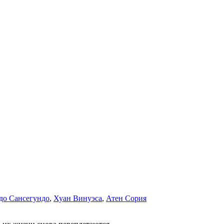
до Сансегундо
,
Хуан Винуэса
,
Атен Сория