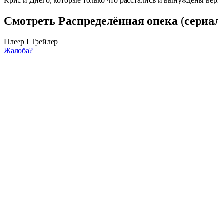
Крис и Диего, которые только что расстались и вынуждены вер
Смотреть Распределённая опека (сериал
Плеер I
Трейлер
Жалоба?