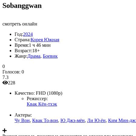
Sobanggwan
смотреть онлайн
Год:
2024
Страна:
Корея Южная
Время:
1 ч 46 мин
Возраст:
18+
Жанр:
Драма
,
Боевик
0
Голосов:
0
7.3
228
Качество:
FHD (1080p)
Режиссер:
Квак Кён-тхэк
Актеры:
Чу Вон
,
Квак То-вон
,
Ю Джэ-мён
,
Ли Ю-ён
,
Ким Мин-дж