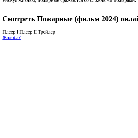
Рискуя жизнью, пожарные сражаются со сложными пожарами.
Смотреть Пожарные (фильм 2024) онла
Плеер I
Плеер II
Трейлер
Жалоба?