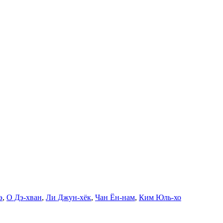
э
,
О Дэ-хван
,
Ли Джун-хёк
,
Чан Ён-нам
,
Ким Юль-хо