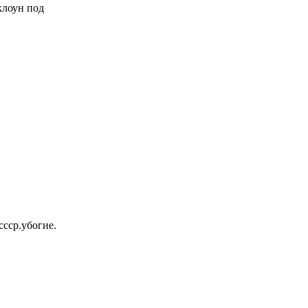
 клоун под
ссср.убогие.