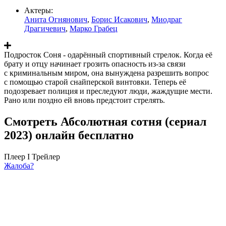
Актеры:
Анита Огнянович
,
Борис Исакович
,
Миодраг
Драгичевич
,
Марко Грабец
Подросток Соня - одарённый спортивный стрелок. Когда её
брату и отцу начинает грозить опасность из-за связи
с криминальным миром, она вынуждена разрешить вопрос
с помощью старой снайперской винтовки. Теперь её
подозревает полиция и преследуют люди, жаждущие мести.
Рано или поздно ей вновь предстоит стрелять.
Смотреть Абсолютная сотня (сериал
2023) онлайн бесплатно
Плеер I
Трейлер
Жалоба?