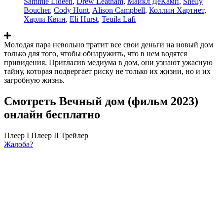
Sammie Lideen
,
Drew Leatham
,
Майкл ДеКамп
,
Shelly
Boucher
,
Cody Hunt
,
Alison Campbell
,
Коллин Хартнет
,
Харли Квин
,
Eli Hurst
,
Teuila Lafi
Молодая пара невольно тратит все свои деньги на новый дом
только для того, чтобы обнаружить, что в нем водятся
привидения. Пригласив медиума в дом, они узнают ужасную
тайну, которая подвергает риску не только их жизни, но и их
загробную жизнь.
Смотреть Вечный дом (фильм 2023)
онлайн бесплатно
Плеер I
Плеер II
Трейлер
Жалоба?