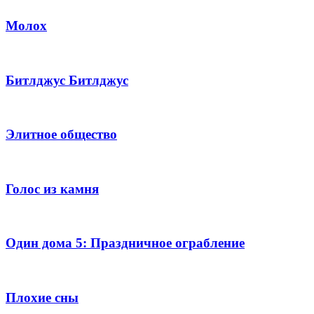
Молох
Битлджус Битлджус
Элитное общество
Голос из камня
Один дома 5: Праздничное ограбление
Плохие сны