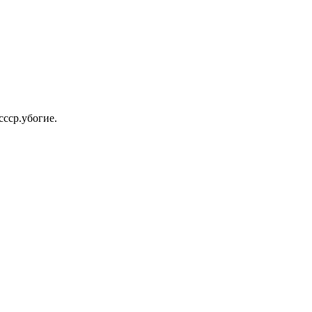
ссср.убогие.