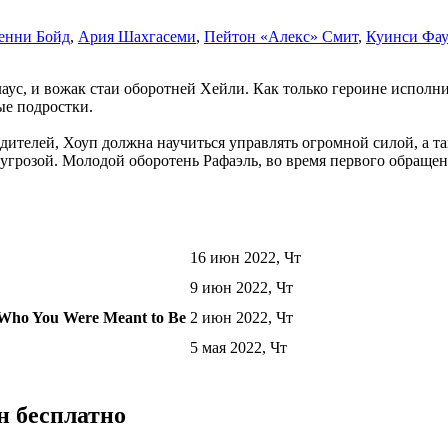
енни Бойд
,
Ария Шахгасеми
,
Пейтон «Алекс» Смит
,
Куинси Фау
аус, и вожак стаи оборотней Хейли. Как только героине исполни
ые подростки.
телей, Хоуп должна научиться управлять огромной силой, а так 
угрозой. Молодой оборотень Рафаэль, во время первого обращен
16 июн 2022, Чт
9 июн 2022, Чт
w Who You Were Meant to Be
2 июн 2022, Чт
5 мая 2022, Чт
н бесплатно