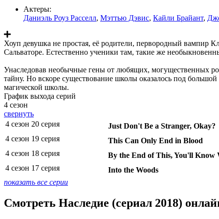
Актеры:
Даниэль Роуз Расселл
,
Мэттью Дэвис
,
Кайли Брайант
,
Дж
Хоуп девушка не простая, её родители, первородный вампир Кл
Сальваторе. Естественно ученики там, такие же необыкновенн
Унаследовав необычные гены от любящих, могущественных роди
тайну. Но вскоре существование школы оказалось под большой 
магической школы.
График выхода серий
4 сезон
свернуть
4 сезон 20 серия
Just Don't Be a Stranger, Okay?
4 сезон 19 серия
This Can Only End in Blood
4 сезон 18 серия
By the End of This, You'll Kno
4 сезон 17 серия
Into the Woods
показать все серии
Смотреть Наследие (сериал 2018) онлай