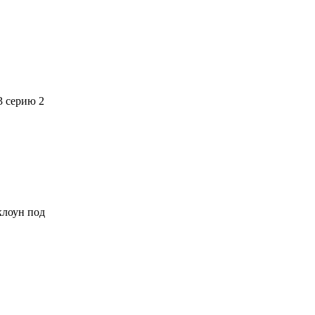
3 серию 2
 клоун под