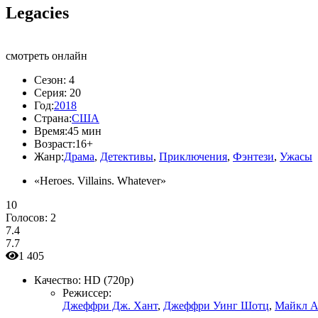
Legacies
смотреть онлайн
Сезон:
4
Серия:
20
Год:
2018
Страна:
США
Время:
45 мин
Возраст:
16+
Жанр:
Драма
,
Детективы
,
Приключения
,
Фэнтези
,
Ужасы
«Heroes. Villains. Whatever»
10
Голосов:
2
7.4
7.7
1 405
Качество:
HD (720p)
Режиссер:
Джеффри Дж. Хант
,
Джеффри Уинг Шотц
,
Майкл А