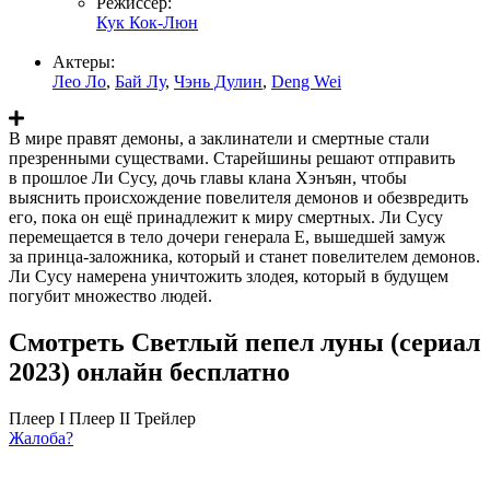
Режиссер:
Кук Кок-Люн
Актеры:
Лео Ло
,
Бай Лу
,
Чэнь Дулин
,
Deng Wei
В мире правят демоны, а заклинатели и смертные стали
презренными существами. Старейшины решают отправить
в прошлое Ли Сусу, дочь главы клана Хэнъян, чтобы
выяснить происхождение повелителя демонов и обезвредить
его, пока он ещё принадлежит к миру смертных. Ли Сусу
перемещается в тело дочери генерала Е, вышедшей замуж
за принца-заложника, который и станет повелителем демонов.
Ли Сусу намерена уничтожить злодея, который в будущем
погубит множество людей.
Смотреть Светлый пепел луны (сериал
2023) онлайн бесплатно
Плеер I
Плеер II
Трейлер
Жалоба?