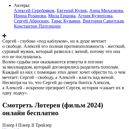
Актеры:
Алексей Серебряков
,
Евгений Кулик
,
Анна Михалкова
,
Ирина Розанова
,
Мила Ершова
,
Агния Кузнецова
,
Сергей Аброскин
,
Тарас Кузьмин
,
Виктория Савитская
,
Константин Пателицин
Сергей - глубоко «под каблуком», но в душе мечтает
о свободе. Алексей его полная противоположность - жесткий,
суровый мужик, который развелся с женой, потому что она
его не послушалась.
Волею судьбы они оказываются втянуты в погоню
за миллиардом, который договорились разделить пополам.
Каждый из них с помощью этих денег хочет обрести то, о чем
мечтает: Сергей - свободу, а Алексей - власть над женой.
Несмотря на то, что Сергей до смерти боится Алексея,
а Алексей - искренне презирает Сергея, история «сажает их в
одну лодку».
Смотреть Лотерея (фильм 2024)
онлайн бесплатно
Плеер I
Плеер II
Трейлер