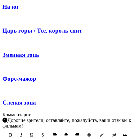
На юг
Царь горы / Тсс, король спит
Змеиная топь
Форс-мажор
Слепая зона
Комментарии
Дорогие зрители, оставляйте, пожалуйста, ваши отзывы к
фильмам!