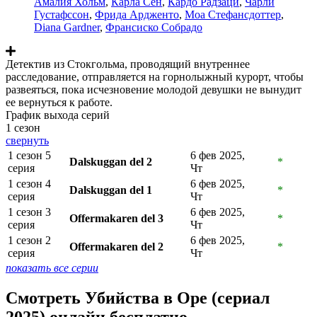
Амалия Хольм
,
Карла Сен
,
Кардо Радзаци
,
Чарли
Густафссон
,
Фрида Ардженто
,
Моа Стефансдоттер
,
Diana Gardner
,
Франсиско Собрадо
Детектив из Стокгольма, проводящий внутреннее
расследование, отправляется на горнолыжный курорт, чтобы
развеяться, пока исчезновение молодой девушки не вынудит
ее вернуться к работе.
График выхода серий
1 сезон
свернуть
1 сезон 5
6 фев 2025,
Dalskuggan del 2
*
серия
Чт
1 сезон 4
6 фев 2025,
Dalskuggan del 1
*
серия
Чт
1 сезон 3
6 фев 2025,
Offermakaren del 3
*
серия
Чт
1 сезон 2
6 фев 2025,
Offermakaren del 2
*
серия
Чт
показать все серии
Смотреть Убийства в Оре (сериал
2025) онлайн бесплатно