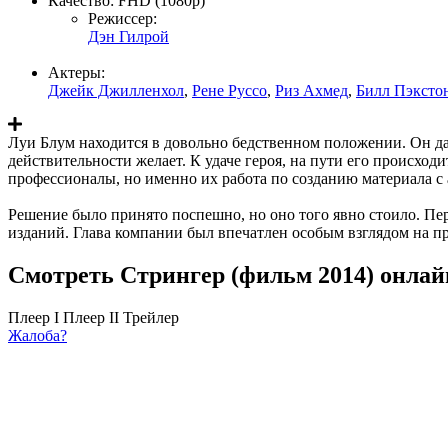
Качество:
FHD (1080p)
Режиссер:
Дэн Гилрой
Актеры:
Джейк Джилленхол
,
Рене Руссо
,
Риз Ахмед
,
Билл Пэксто
Луи Блум находится в довольно бедственном положении. Он давн
действительности желает. К удаче героя, на пути его происход
профессионалы, но именно их работа по созданию материала с 
Решение было принято поспешно, но оно того явно стоило. Пе
изданий. Глава компании был впечатлен особым взглядом на 
Смотреть Стрингер (фильм 2014) онлай
Плеер I
Плеер II
Трейлер
Жалоба?