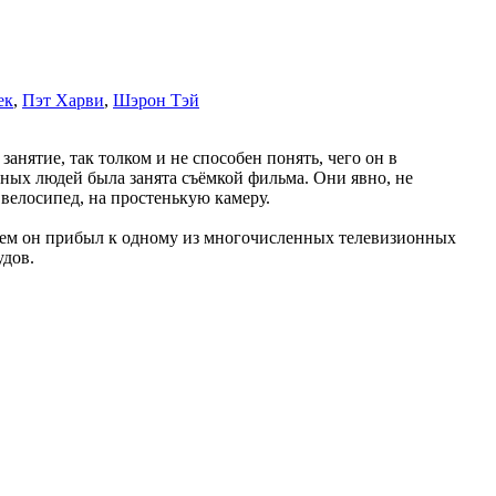
ек
,
Пэт Харви
,
Шэрон Тэй
анятие, так толком и не способен понять, чего он в
нных людей была занята съёмкой фильма. Они явно, не
велосипед, на простенькую камеру.
 чем он прибыл к одному из многочисленных телевизионных
удов.