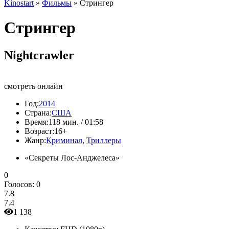
Kinostart
»
Фильмы
» Стрингер
Стрингер
Nightcrawler
смотреть онлайн
Год:
2014
Страна:
США
Время:
118 мин. / 01:58
Возраст:
16+
Жанр:
Криминал
,
Триллеры
«Секреты Лос-Анджелеса»
0
Голосов:
0
7.8
7.4
1 138