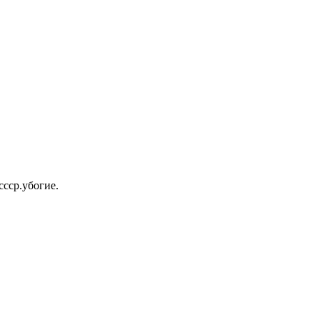
ссср.убогие.