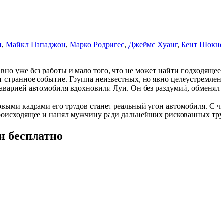
н
,
Майкл Пападжон
,
Марко Родригес
,
Джеймс Хуанг
,
Кент Шокн
о уже без работы и мало того, что не может найти подходящее з
ит странное событие. Группа неизвестных, но явно целеустремле
аварией автомобиля вдохновили Луи. Он без раздумий, обменял 
рвыми кадрами его трудов станет реальный угон автомобиля. С
происходящее и нанял мужчину ради дальнейших рискованных тр
н бесплатно