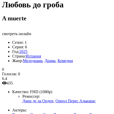
Любовь до гроба
A muerte
смотреть онлайн
Сезон:
1
Серия:
6
Год:
2025
Страна:
Испания
Жанр:
Мелодрама
,
Драма
,
Комедии
0
Голосов:
0
6.4
435
Качество:
FHD (1080p)
Режиссер:
Дани де ла Орден
,
Ориол Перес Алькарас
Актеры: