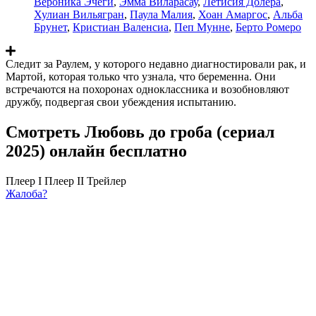
Вероника Эчеги
,
Эмма Виларасау
,
Летисия Долера
,
Хулиан Вильягран
,
Паула Малия
,
Хоан Амаргос
,
Альба
Брунет
,
Кристиан Валенсиа
,
Пеп Мунне
,
Берто Ромеро
Следит за Раулем, у которого недавно диагностировали рак, и
Мартой, которая только что узнала, что беременна. Они
встречаются на похоронах одноклассника и возобновляют
дружбу, подвергая свои убеждения испытанию.
Смотреть Любовь до гроба (сериал
2025) онлайн бесплатно
Плеер I
Плеер II
Трейлер
Жалоба?