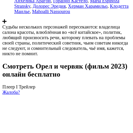
Анхелика Арагон
,
Горацио Кастело
,
Maria Espinoza
Stransky
,
Долорес Эредия
,
Херман Харамильо
,
Клодетта
Маилье
,
Mahoalli Nassourou
Судьбы нескольких персонажей пересекаются: владелица
салона красоты, влюблённая во «всё китайское», политик,
любящий произносить речи, которому плевать на проблемы
своей страны, политический советник, чьим советам никогда
не следуют, и сомнительный следователь, чьё имя, кажется,
никто не помнит.
Смотреть Орел и червяк (фильм 2023)
онлайн бесплатно
Плеер I
Трейлер
Жалоба?