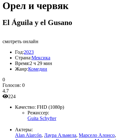
Орел и червяк
El Águila y el Gusano
смотреть онлайн
Год:
2023
Страна:
Мексика
Время:
2 ч 29 мин
Жанр:
Комедии
0
Голосов:
0
4.7
224
Качество:
FHD (1080p)
Режиссер:
Guita Schyfter
Актеры:
Alan Alarcón
,
Лаура Альмела
,
Марсело Алонсо
,