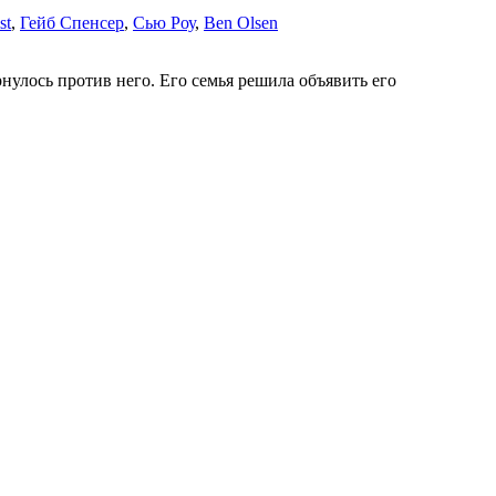
st
,
Гейб Спенсер
,
Сью Роу
,
Ben Olsen
нулось против него. Его семья решила объявить его