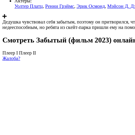
Актеры:
Уолтер Платц
,
Ренни Грэймс
,
Эрик Осмонд
,
Мэйсон Д. Д
Дедушка чувствовал себя забытым, поэтому он притворился, что
недееспособным, но ребята из скейт-парка пришли ему на пом
Смотреть Забытый (фильм 2023) онлай
Плеер I
Плеер II
Жалоба?