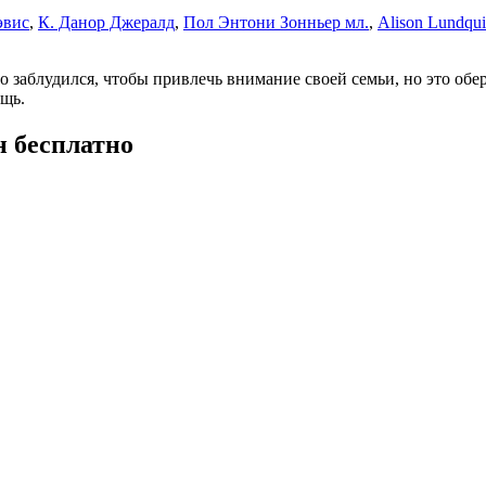
эвис
,
К. Данор Джералд
,
Пол Энтони Зонньер мл.
,
Alison Lundqui
 заблудился, чтобы привлечь внимание своей семьи, но это обер
ощь.
н бесплатно