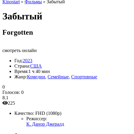
Kinostart
»
Фильмы
» Забытый
Забытый
Forgotten
смотреть онлайн
Год:
2023
Страна:
США
Время:
1 ч 40 мин
Жанр:
Комедии
,
Семейные
,
Спортивные
0
Голосов:
0
8.1
225
Качество:
FHD (1080p)
Режиссер:
К. Данор Джералд