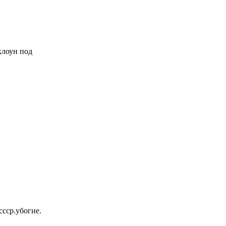
 клоун под
ссср.убогие.