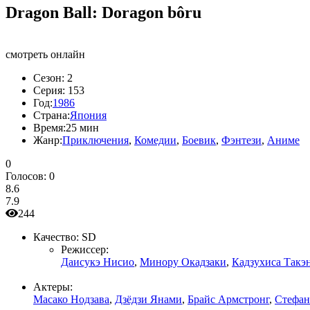
Dragon Ball: Doragon bôru
смотреть онлайн
Сезон:
2
Серия:
153
Год:
1986
Страна:
Япония
Время:
25 мин
Жанр:
Приключения
,
Комедии
,
Боевик
,
Фэнтези
,
Аниме
0
Голосов:
0
8.6
7.9
244
Качество:
SD
Режиссер:
Даисукэ Нисио
,
Минору Окадзаки
,
Кадзухиса Такэ
Актеры:
Масако Нодзава
,
Дзёдзи Янами
,
Брайс Армстронг
,
Стефан