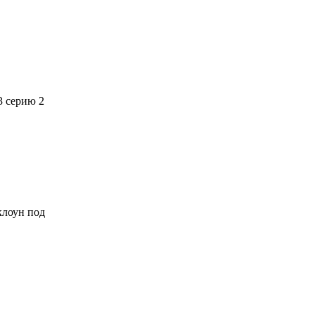
3 серию 2
 клоун под