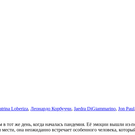
trina Loberiza
,
Леонардо Корбуччи
,
Jaedra DiGiammarino
,
Jon Paul
им в тот же день, когда началась пандемия. Её эмоции вышли из-
 мести, она неожиданно встречает особенного человека, который