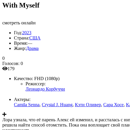
With Myself
смотреть онлайн
Год:
2023
Страна:
США
Время:
—
Жанр:
Драма
0
Голосов:
0
179
Качество:
FHD (1080p)
Режиссер:
Леонардо Корбуччи
Актеры:
Camila Senna
,
Crystal J. Huang
,
Кэти Оливер
,
Сара Хосе
,
Ka
Лора узнала, что её парень Алекс ей изменил, и рассталась с н
решила найти способ отомстить. Пока она воплощает свой план