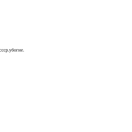
ссср.убогие.