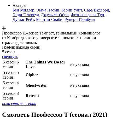
Актеры:
Бен Миллер
,
Эмма Наоми
,
Барни Уайт
,
Сара Вудворд
,
Энди Гэтергуд
,
Джульетт Обри
,
Фрэнсис де ла Тур
,
Дуглас Рейт
,
Мартин Сваби
,
Руперт Тёрнбулл
Профессор Джаспер Темпест, гениальный криминолог
из Кембриджского университета, помогает полиции
с расследованиями.
График выхода серий
5 сезон
свернуть
5 сезон 6
The Things We Do for
не указана
серия
Love
5 сезон 5
Cipher
не указана
серия
5 сезон 4
Ghostwriter
не указана
серия
5 сезон 3
Retreat
не указана
серия
показать все серии
Смотреть Профессор Т (сериал 2021)