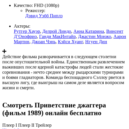
Качество:
FHD (1080p)
Режиссер:
Дэвид Уэбб Пиплз
Актеры:
Рутгер Хауэр
,
Делрой Линдо
,
Анна Катарина
,
Винсент
Д’Онофрио
,
Ганди МакИнтайр
,
Джастин Монжо
,
Аарон
Мартин
,
Джоан Чэнь
,
Кэйси Хуанг
,
Нгуен Дин
Действие фильма разворачивается в следующем столетии
после опустошительной войны. Единственным развлечением
выживших после ядерной катастрофы людей стали жестокие
соревнования - нечто среднее между рыцарскими турнирами
и боями гладиаторов. Команда беспощадного Сэллоу рвется в
высшую лигу, где выигрыш на самом деле является вопросом
жизни и смерти.
Смотреть Приветствие джаггера
(фильм 1989) онлайн бесплатно
Плеер I
Плеер II
Трейлер