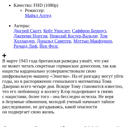
Качество:
FHD (1080p)
Режиссер:
Майкл Аптед
Актеры:
Дюгрей Скотт
,
Кейт Уинслет
,
Саффрон Берроуз
,
Джереми Нортэм
,
Николай Костер-Вальдау
,
Том
Холландер
,
Дональд Самптер
,
Мэттью Макфэдиен
,
Ричард Лиф
,
Йен Фелс
В марте 1943 года британская разведка узнаёт, что уже
не может читать секретные германские донесения, так как
нацисты кардинально усовершенствовали свою
шифровальную машину «Энигма». На её разгадку могут уйти
годы, но в распоряжении гениального математика Тома
Джерико всего четыре дня. Вскоре Тому становится известно,
что его любовницу и коллегу Клэр подозревают в связях
с нацистами, более того - она бесследно исчезла. Не веря
в безумные обвинения, молодой ученый начинает тайное
расследование, не догадываясь, какой опасности
он подвергает свою жизнь.