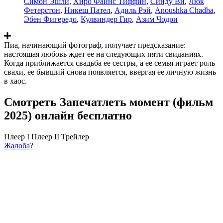
Симон Эшли
,
Хиро Файнс Тиффин
,
Синду Ви
,
Люк
Фетерстон
,
Никеш Пател
,
Адиль Рэй
,
Anoushka Chadha
,
Эбен Фигередо
,
Кулвиндер Гир
,
Азим Чодри
Пиа, начинающий фотограф, получает предсказание:
настоящая любовь ждет ее на следующих пяти свиданиях.
Когда приближается свадьба ее сестры, а ее семья играет роль
свахи, ее бывший снова появляется, ввергая ее личную жизнь
в хаос.
Смотреть Запечатлеть момент (фильм
2025) онлайн бесплатно
Плеер I
Плеер II
Трейлер
Жалоба?