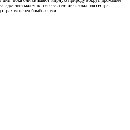
ят дни, пока они снимают мирную природу вокруг, дрожащее
загадочный мальчик и его застенчивая младшая сестра.
д страхом перед бомбежками.