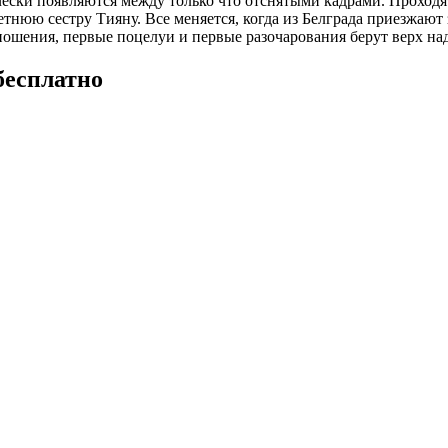
чески появляются между только что отснятыми кадрами. Проход
тнюю сестру Тияну. Все меняется, когда из Белграда приезжают 
ношения, первые поцелуи и первые разочарования берут верх на
бесплатно