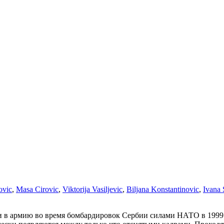
ovic
,
Masa Cirovic
,
Viktorija Vasiljevic
,
Biljana Konstantinovic
,
Ivana 
ли в армию во время бомбардировок Сербии силами НАТО в 1999 