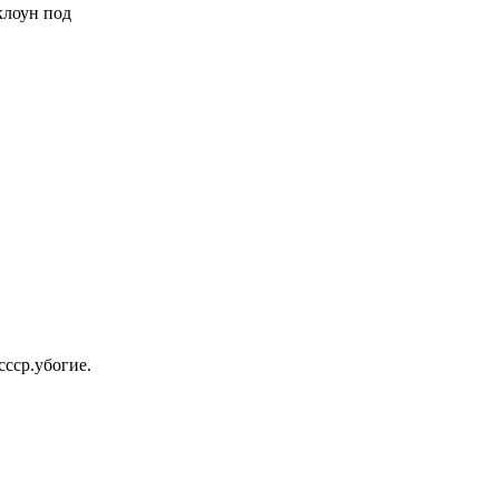
 клоун под
ссср.убогие.