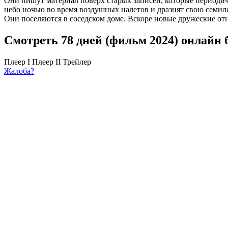
Они пишут материал поверх старых записей, которые периоди
небо ночью во время воздушных налетов и дразнят свою семиле
Они поселяются в соседском доме. Вскоре новые дружеские от
Смотреть 78 дней (фильм 2024) онлайн 
Плеер I
Плеер II
Трейлер
Жалоба?