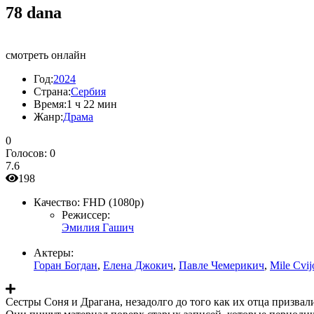
78 dana
смотреть онлайн
Год:
2024
Страна:
Сербия
Время:
1 ч 22 мин
Жанр:
Драма
0
Голосов:
0
7.6
198
Качество:
FHD (1080p)
Режиссер:
Эмилия Гашич
Актеры:
Горан Богдан
,
Елена Джокич
,
Павле Чемерикич
,
Mile Cvij
Сестры Соня и Драгана, незадолго до того как их отца призва