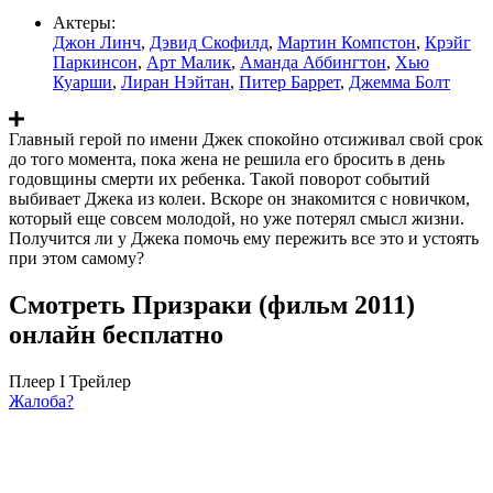
Актеры:
Джон Линч
,
Дэвид Скофилд
,
Мартин Компстон
,
Крэйг
Паркинсон
,
Арт Малик
,
Аманда Аббингтон
,
Хью
Куарши
,
Лиран Нэйтан
,
Питер Баррет
,
Джемма Болт
Главный герой по имени Джек спокойно отсиживал свой срок
до того момента, пока жена не решила его бросить в день
годовщины смерти их ребенка. Такой поворот событий
выбивает Джека из колеи. Вскоре он знакомится с новичком,
который еще совсем молодой, но уже потерял смысл жизни.
Получится ли у Джека помочь ему пережить все это и устоять
при этом самому?
Смотреть Призраки (фильм 2011)
онлайн бесплатно
Плеер I
Трейлер
Жалоба?