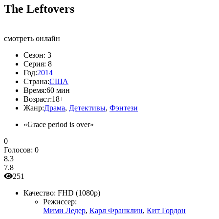
The Leftovers
смотреть онлайн
Сезон:
3
Серия:
8
Год:
2014
Страна:
США
Время:
60 мин
Возраст:
18+
Жанр:
Драма
,
Детективы
,
Фэнтези
«Grace period is over»
0
Голосов:
0
8.3
7.8
251
Качество:
FHD (1080p)
Режиссер:
Мими Ледер
,
Карл Франклин
,
Кит Гордон