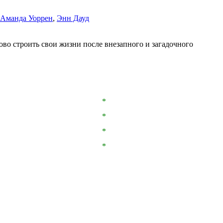
Аманда Уоррен
,
Энн Дауд
во строить свои жизни после внезапного и загадочного
*
*
*
*