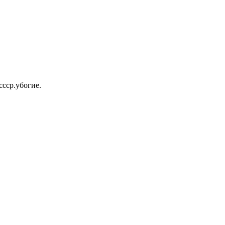
ссср.убогие.