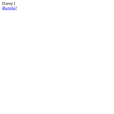
Плеер I
Жалоба?