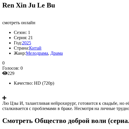
Ren Xin Ju Le Bu
смотреть онлайн
Сезон:
1
Серия:
21
Год:
2025
Страна:
Китай
Жанр:
Мелодрама
,
Драма
0
Голосов:
0
229
Качество:
HD (720p)
Лю Цзы И, талантливая нейрохирург, готовится к свадьбе, но е
сталкивается с проблемами в браке. Несмотря на личные трудно
Смотреть Общество доброй воли (сериал