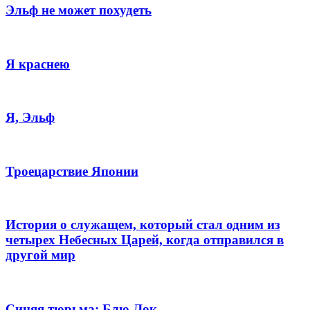
Эльф не может похудеть
Я краснею
Я, Эльф
Троецарствие Японии
История о служащем, который стал одним из
четырех Небесных Царей, когда отправился в
другой мир
Синяя тюрьма: Блю Лок