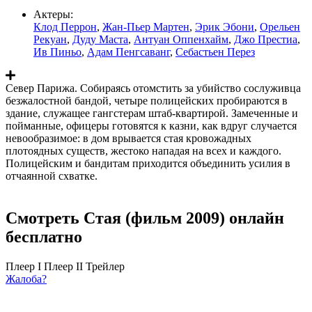
Актеры:
Клод Перрон
,
Жан-Пьер Мартен
,
Эрик Эбони
,
Орельен
Рекуан
,
Дуду Маста
,
Антуан Оппенхайм
,
Джо Престиа
,
Ив Пиньо
,
Адам Пенгсаванг
,
Себастьен Перез
Север Парижа. Собираясь отомстить за убийство сослуживца
безжалостной бандой, четыре полицейских пробираются в
здание, служащее гангстерам штаб-квартирой. Замеченные и
пойманные, офицеры готовятся к казни, как вдруг случается
невообразимое: в дом врывается стая кровожадных
плотоядных существ, жестоко нападая на всех и каждого.
Полицейским и бандитам приходится объединить усилия в
отчаянной схватке.
Смотреть Стая (фильм 2009) онлайн
бесплатно
Плеер I
Плеер II
Трейлер
Жалоба?