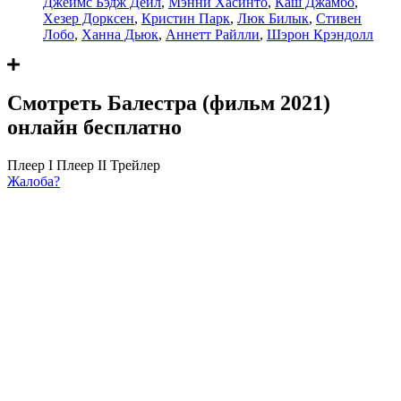
Джеймс Бэдж Дейл
,
Мэнни Хасинто
,
Каш Джамбо
,
Хезер Дорксен
,
Кристин Парк
,
Люк Билык
,
Стивен
Лобо
,
Ханна Дьюк
,
Аннетт Райлли
,
Шэрон Крэндолл
Смотреть Балестра (фильм 2021)
онлайн бесплатно
Плеер I
Плеер II
Трейлер
Жалоба?