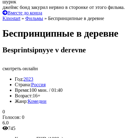
шурик
джеймс бонд закурил нервно в сторонке от этого фильма.
Вместе до конца
Kinostart
»
Фильмы
» Беспринципные в деревне
Беспринципные в деревне
Besprintsipnyye v derevne
смотреть онлайн
Год:
2023
Страна:
Россия
Время:
100 мин. / 01:40
Возраст:
16+
Жанр:
Комедии
0
Голосов:
0
6.0
745