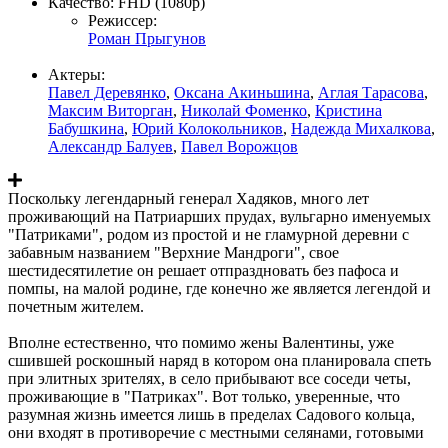
Качество:
FHD (1080p)
Режиссер:
Роман Прыгунов
Актеры:
Павел Деревянко
,
Оксана Акиньшина
,
Аглая Тарасова
,
Максим Виторган
,
Николай Фоменко
,
Кристина
Бабушкина
,
Юрий Колокольников
,
Надежда Михалкова
,
Александр Балуев
,
Павел Ворожцов
Поскольку легендарный генерал Хадяков, много лет
проживающий на Патриарших прудах, вульгарно именуемых
"Патриками", родом из простой и не гламурной деревни с
забавным названием "Верхние Мандроги", свое
шестидесятилетие он решает отпраздновать без пафоса и
помпы, на малой родине, где конечно же является легендой и
почетным жителем.
Вполне естественно, что помимо жены Валентины, уже
сшившей роскошный наряд в котором она планировала спеть
при элитных зрителях, в село прибывают все соседи четы,
проживающие в "Патриках". Вот только, уверенные, что
разумная жизнь имеется лишь в пределах Садового кольца,
они входят в противоречие с местными селянами, готовыми