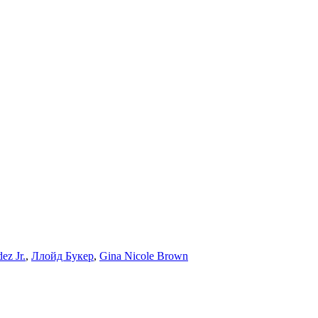
ez Jr.
,
Ллойд Букер
,
Gina Nicole Brown