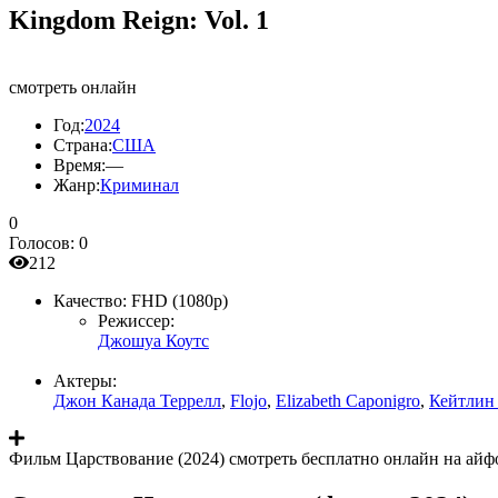
Kingdom Reign: Vol. 1
смотреть онлайн
Год:
2024
Страна:
США
Время:
—
Жанр:
Криминал
0
Голосов:
0
212
Качество:
FHD (1080p)
Режиссер:
Джошуа Коутс
Актеры:
Джон Канада Террелл
,
Flojo
,
Elizabeth Caponigro
,
Кейтлин
Фильм Царствование (2024) смотреть бесплатно онлайн на айфо