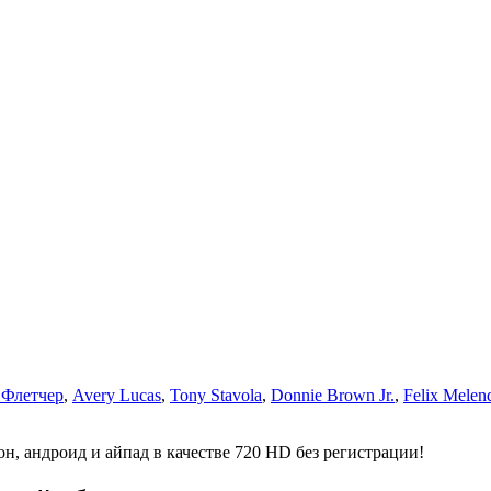
 Флетчер
,
Avery Lucas
,
Tony Stavola
,
Donnie Brown Jr.
,
Felix Melend
н, андроид и айпад в качестве 720 HD без регистрации!