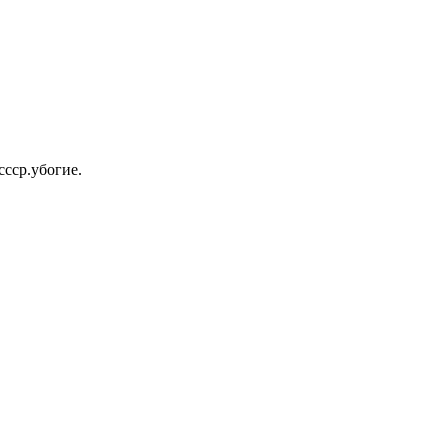
ссср.убогие.