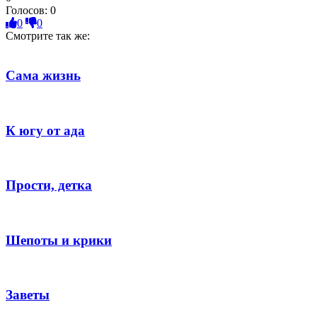
Голосов:
0
0
0
Смотрите так же:
Сама жизнь
К югу от ада
Прости, детка
Шепоты и крики
Заветы