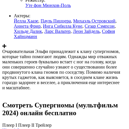
Режиссер:
Уте фон Мюнхов-Поль
Актеры:
Йелла Хаазе
,
Пауль Пиццера
,
Михаэль Островский
,
Аннета Фрир
,
Инга Сибилла Куне
,
Сезар Сэмпсон
,
Хильде Далик
,
Ларс Вальтер
,
Леон Зайдель
,
София
Хайнцманн
Очаровательная Эльфи принадлежит к клану супергномов,
которые тайно помогают людям. Однажды мир отважных
маленьких героев буквально встает с ног на голову, когда
они совершенно случайно узнают о существовании более
продвинутого клана гномов по соседству. Помимо наличия
крутых гаджетов, как выясняется, в соседнем клане жизнь
гораздо задорнее и веселее, а приключения еще интереснее
и масштабнее.
Смотреть Супергномы (мультфильм
2024) онлайн бесплатно
Плеер I
Плеер II
Трейлер