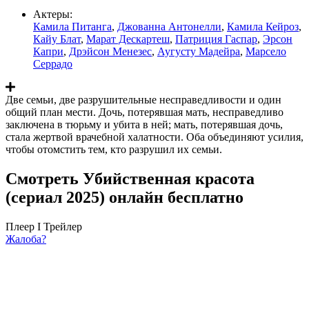
Актеры:
Камила Питанга
,
Джованна Антонелли
,
Камила Кейроз
,
Кайу Блат
,
Марат Дескартеш
,
Патриция Гаспар
,
Эрсон
Капри
,
Дрэйсон Менезес
,
Аугусту Мадейра
,
Марсело
Серрадо
Две семьи, две разрушительные несправедливости и один
общий план мести. Дочь, потерявшая мать, несправедливо
заключена в тюрьму и убита в ней; мать, потерявшая дочь,
стала жертвой врачебной халатности. Оба объединяют усилия,
чтобы отомстить тем, кто разрушил их семьи.
Смотреть Убийственная красота
(сериал 2025) онлайн бесплатно
Плеер I
Трейлер
Жалоба?