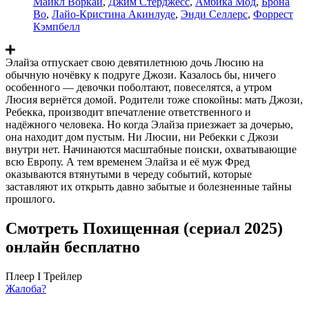
Майкл Воркай
,
Джим Стёрджесс
,
Амбика Мод
,
Брона
Во
,
Лайо-Кристина Акинлуде
,
Энди Селлерс
,
Форрест
Кэмпбелл
Элайза отпускает свою девятилетнюю дочь Люсию на
обычную ночёвку к подруге Джози. Казалось бы, ничего
особенного — девочки поболтают, повеселятся, а утром
Люсия вернётся домой. Родители тоже спокойны: мать Джози,
Ребекка, производит впечатление ответственного и
надёжного человека. Но когда Элайза приезжает за дочерью,
она находит дом пустым. Ни Люсии, ни Ребекки с Джози
внутри нет. Начинаются масштабные поиски, охватывающие
всю Европу. А тем временем Элайза и её муж Фред
оказываются втянутыми в череду событий, которые
заставляют их открыть давно забытые и болезненные тайны
прошлого.
Смотреть Похищенная (сериал 2025)
онлайн бесплатно
Плеер I
Трейлер
Жалоба?