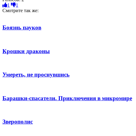
1
1
Смотрите так же:
Боязнь пауков
Крошки драконы
Умереть, не проснувшись
Барашки-спасатели. Приключения в микромире
Зверополис