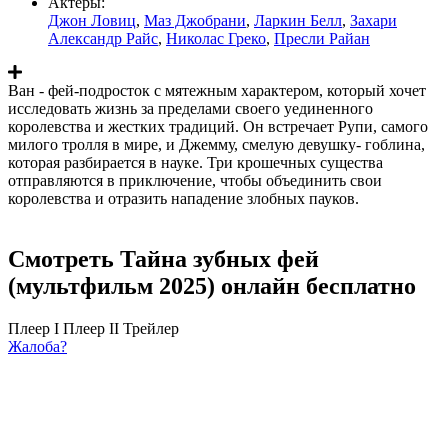
Актеры:
Джон Ловиц
,
Маз Джобрани
,
Ларкин Белл
,
Захари
Александр Райс
,
Николас Греко
,
Пресли Райан
Ван - фей-подросток с мятежным характером, который хочет
исследовать жизнь за пределами своего уединенного
королевства и жестких традиций. Он встречает Рупи, самого
милого тролля в мире, и Джемму, смелую девушку- гоблина,
которая разбирается в науке. Три крошечных существа
отправляются в приключение, чтобы объединить свои
королевства и отразить нападение злобных пауков.
Смотреть Тайна зубных фей
(мультфильм 2025) онлайн бесплатно
Плеер I
Плеер II
Трейлер
Жалоба?