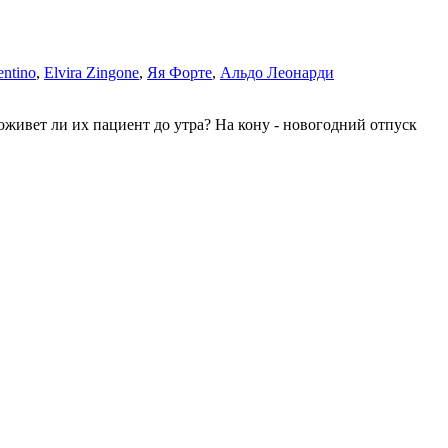
entino
,
Elvira Zingone
,
Яя Форте
,
Альдо Леонарди
оживет ли их пациент до утра? На кону - новогодний отпуск