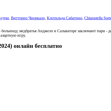
ьуччи
,
Витторио Чиоркало
,
Клотильда Сабатино
,
Chiarastella Sorr
в больницу, медбратья Анджело и Сальваторе заключают пари - д
азартную игру.
024) онлайн бесплатно