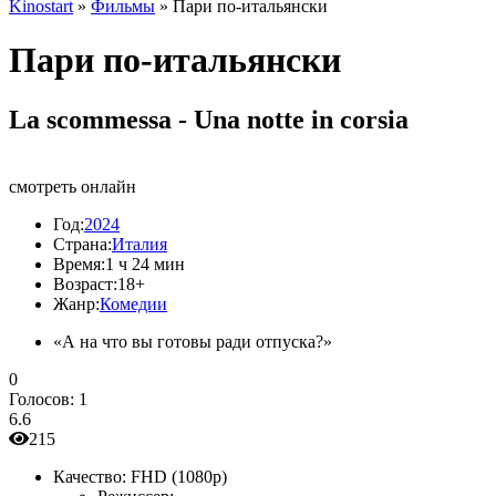
Kinostart
»
Фильмы
» Пари по-итальянски
Пари по-итальянски
La scommessa - Una notte in corsia
смотреть онлайн
Год:
2024
Страна:
Италия
Время:
1 ч 24 мин
Возраст:
18+
Жанр:
Комедии
«А на что вы готовы ради отпуска?»
0
Голосов:
1
6.6
215
Качество:
FHD (1080p)