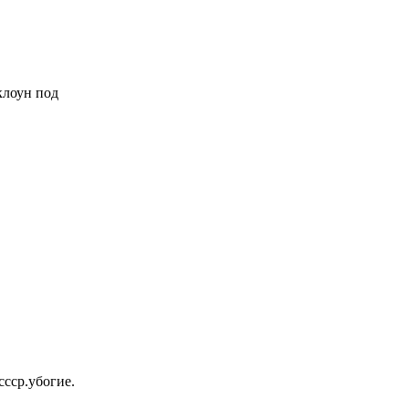
 клоун под
ссср.убогие.