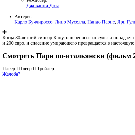
Режиссер:
Джованни Дота
Актеры:
Карло Буччироссо
,
Лино Муселла
,
Нандо Паоне
,
Яри Гул
Когда 80-летний синьор Капуто переносит инсульт и попадает 
и 200 евро, и спасение умирающего превращается в настоящую 
Смотреть Пари по-итальянски (фильм 2
Плеер I
Плеер II
Трейлер
Жалоба?