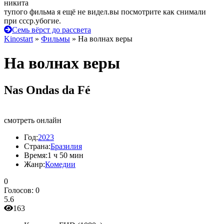
никита
тупого фильма я ещё не видел.вы посмотрите как снимали
при ссср.убогие.
Семь вёрст до рассвета
Kinostart
»
Фильмы
» На волнах веры
На волнах веры
Nas Ondas da Fé
смотреть онлайн
Год:
2023
Страна:
Бразилия
Время:
1 ч 50 мин
Жанр:
Комедии
0
Голосов:
0
5.6
163