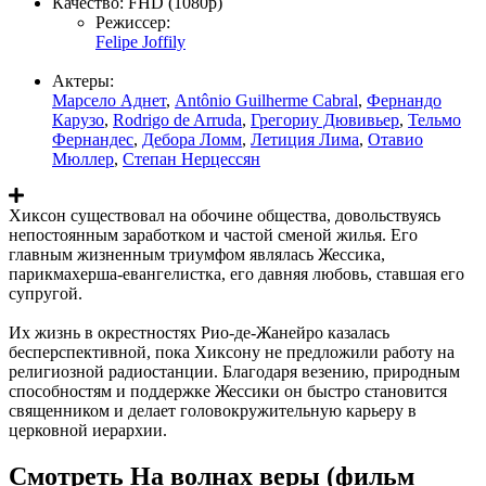
Качество:
FHD (1080p)
Режиссер:
Felipe Joffily
Актеры:
Марсело Аднет
,
Antônio Guilherme Cabral
,
Фернандо
Карузо
,
Rodrigo de Arruda
,
Грегориу Дювивьер
,
Тельмо
Фернандес
,
Дебора Ломм
,
Летиция Лима
,
Отавио
Мюллер
,
Степан Нерцессян
Хиксон существовал на обочине общества, довольствуясь
непостоянным заработком и частой сменой жилья. Его
главным жизненным триумфом являлась Жессика,
парикмахерша-евангелистка, его давняя любовь, ставшая его
супругой.
Их жизнь в окрестностях Рио-де-Жанейро казалась
бесперспективной, пока Хиксону не предложили работу на
религиозной радиостанции. Благодаря везению, природным
способностям и поддержке Жессики он быстро становится
священником и делает головокружительную карьеру в
церковной иерархии.
Смотреть На волнах веры (фильм