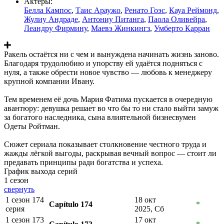
Актеры:
Белла Кампос
,
Таис Араужо
,
Ренато Гоэс
,
Кауа Реймонд
,
Жулиу Андраде
,
Антониу Питанга
,
Паола Оливейра
,
Леандру Фирмину
,
Маевэ Жинкингз
,
Умберто Карран
Ракель остаётся ни с чем и вынуждена начинать жизнь заново.
Благодаря трудолюбию и упорству ей удаётся подняться с
нуля, а также обрести новое чувство — любовь к менеджеру
крупной компании Ивану.
Тем временем её дочь Мария Фатима пускается в очередную
авантюру: девушка решает во что бы то ни стало выйти замуж
за богатого наследника, сына влиятельной бизнесвумен
Одеты Ройтман.
Сюжет сериала показывает столкновение честного труда и
жажды лёгкой выгоды, раскрывая вечный вопрос — стоит ли
предавать принципы ради богатства и успеха.
График выхода серий
1 сезон
свернуть
1 сезон 174
18 окт
Capítulo 174
*
серия
2025, Сб
1 сезон 173
17 окт